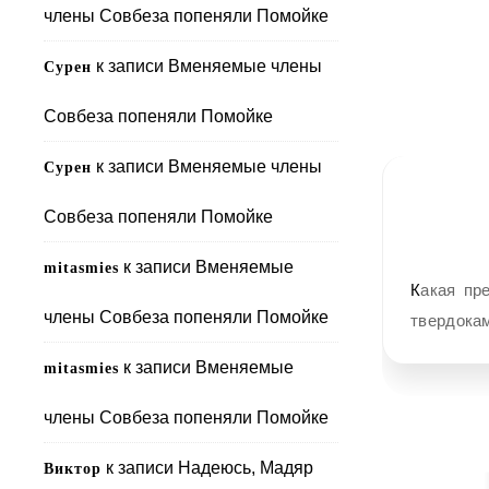
члены Совбеза попеняли Помойке
к записи
Вменяемые члены
Сурен
Совбеза попеняли Помойке
к записи
Вменяемые члены
Сурен
Совбеза попеняли Помойке
к записи
Вменяемые
mitasmies
Какая прелесть! «Мы временно терпим»! Аплодирую стоя – при всём своём
члены Совбеза попеняли Помойке
твердока
к записи
Вменяемые
mitasmies
члены Совбеза попеняли Помойке
к записи
Надеюсь, Мадяр
Виктор