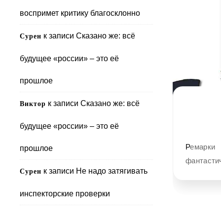
воспримет критику благосклонно
к записи
Сказано же: всё
Сурен
будущее «россии» – это её
прошлое
к записи
Сказано же: всё
Виктор
будущее «россии» – это её
Ремарки «Слова» Так вот. Время вспять повернуть – это только в
прошлое
фантасти
к записи
Не надо затягивать
Сурен
инспекторские проверки