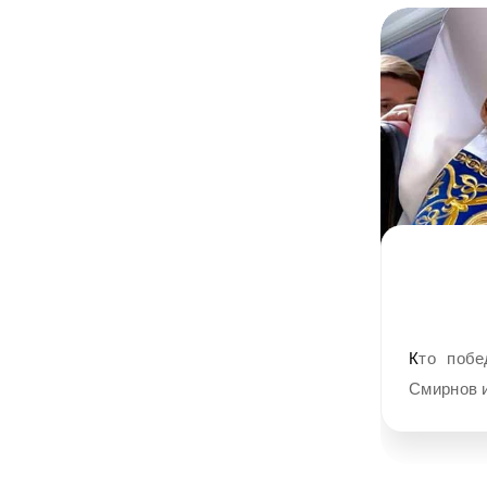
Кто победит — разум или церковь Александр Невзоров, публицист Поп
Смирнов 