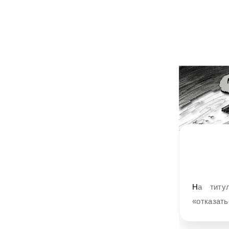
На титуле (в мобильной версии не отображается) коллаж «Слова»:
«отказат