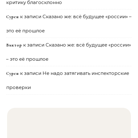
критику благосклонно
к записи
Сказано же: всё будущее «россии» –
Сурен
это её прошлое
к записи
Сказано же: всё будущее «россии»
Виктор
– это её прошлое
к записи
Не надо затягивать инспекторские
Сурен
проверки