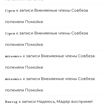
к записи
Вменяемые члены Совбеза
Сурен
попеняли Помойке
к записи
Вменяемые члены Совбеза
Сурен
попеняли Помойке
к записи
Вменяемые члены Совбеза
mitasmies
попеняли Помойке
к записи
Вменяемые члены Совбеза
mitasmies
попеняли Помойке
к записи
Надеюсь, Мадяр воспримет
Виктор