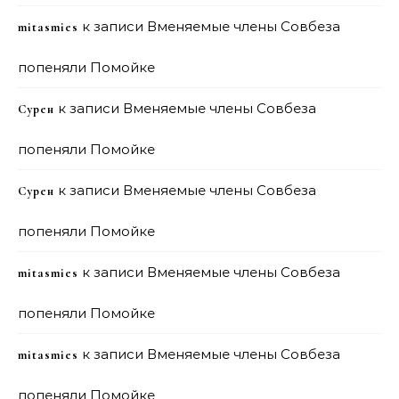
к записи
Вменяемые члены Совбеза
mitasmies
попеняли Помойке
к записи
Вменяемые члены Совбеза
Сурен
попеняли Помойке
к записи
Вменяемые члены Совбеза
Сурен
попеняли Помойке
к записи
Вменяемые члены Совбеза
mitasmies
попеняли Помойке
к записи
Вменяемые члены Совбеза
mitasmies
попеняли Помойке