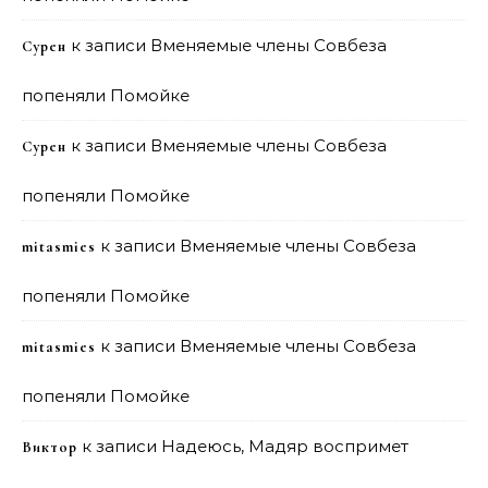
к записи
Вменяемые члены Совбеза
Сурен
попеняли Помойке
к записи
Вменяемые члены Совбеза
Сурен
попеняли Помойке
к записи
Вменяемые члены Совбеза
mitasmies
попеняли Помойке
к записи
Вменяемые члены Совбеза
mitasmies
попеняли Помойке
к записи
Надеюсь, Мадяр воспримет
Виктор