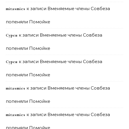
к записи
Вменяемые члены Совбеза
mitasmies
попеняли Помойке
к записи
Вменяемые члены Совбеза
Сурен
попеняли Помойке
к записи
Вменяемые члены Совбеза
Сурен
попеняли Помойке
к записи
Вменяемые члены Совбеза
mitasmies
попеняли Помойке
к записи
Вменяемые члены Совбеза
mitasmies
попеняли Помойке