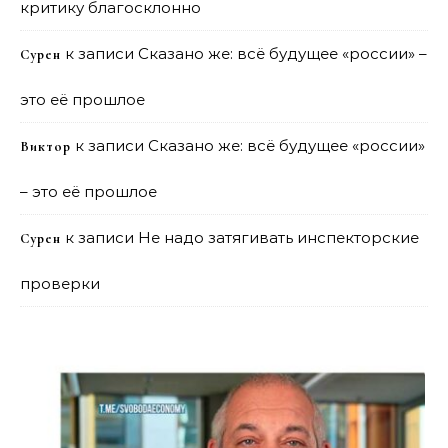
критику благосклонно
к записи
Сказано же: всё будущее «россии» –
Сурен
это её прошлое
к записи
Сказано же: всё будущее «россии»
Виктор
– это её прошлое
к записи
Не надо затягивать инспекторские
Сурен
проверки