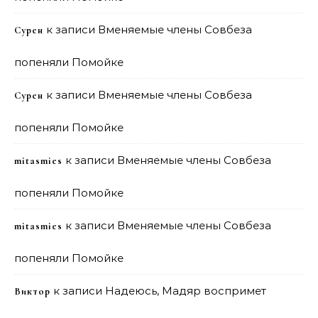
к записи
Вменяемые члены Совбеза
Сурен
попеняли Помойке
к записи
Вменяемые члены Совбеза
Сурен
попеняли Помойке
к записи
Вменяемые члены Совбеза
mitasmies
попеняли Помойке
к записи
Вменяемые члены Совбеза
mitasmies
попеняли Помойке
к записи
Надеюсь, Мадяр воспримет
Виктор