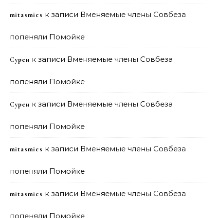
к записи
Вменяемые члены Совбеза
mitasmies
попеняли Помойке
к записи
Вменяемые члены Совбеза
Сурен
попеняли Помойке
к записи
Вменяемые члены Совбеза
Сурен
попеняли Помойке
к записи
Вменяемые члены Совбеза
mitasmies
попеняли Помойке
к записи
Вменяемые члены Совбеза
mitasmies
попеняли Помойке