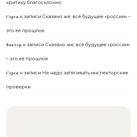
критику благосклонно
к записи
Сказано же: всё будущее «россии» –
Сурен
это её прошлое
к записи
Сказано же: всё будущее «россии»
Виктор
– это её прошлое
к записи
Не надо затягивать инспекторские
Сурен
проверки