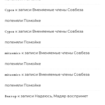
к записи
Вменяемые члены Совбеза
Сурен
попеняли Помойке
к записи
Вменяемые члены Совбеза
Сурен
попеняли Помойке
к записи
Вменяемые члены Совбеза
mitasmies
попеняли Помойке
к записи
Вменяемые члены Совбеза
mitasmies
попеняли Помойке
к записи
Надеюсь, Мадяр воспримет
Виктор