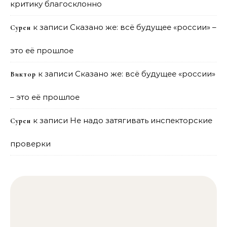
критику благосклонно
к записи
Сказано же: всё будущее «россии» –
Сурен
это её прошлое
к записи
Сказано же: всё будущее «россии»
Виктор
– это её прошлое
к записи
Не надо затягивать инспекторские
Сурен
проверки