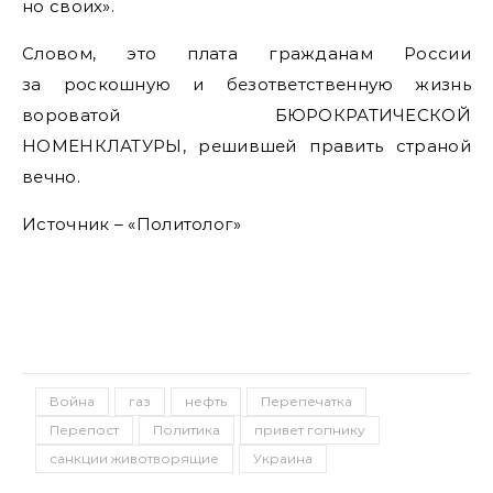
но своих».
Словом, это плата гражданам России
за роскошную и безответственную жизнь
вороватой БЮРОКРАТИЧЕСКОЙ
НОМЕНКЛАТУРЫ, решившей править страной
вечно.
Источник – «Политолог»
Война
газ
нефть
Перепечатка
Перепост
Политика
привет гопнику
санкции животворящие
Украина