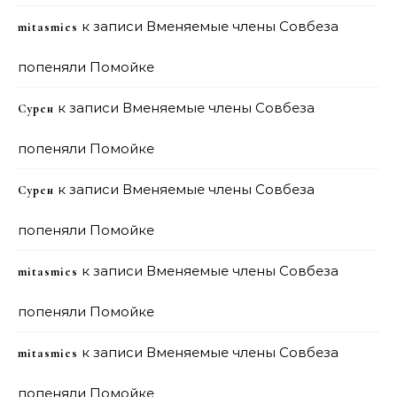
к записи
Вменяемые члены Совбеза
mitasmies
попеняли Помойке
к записи
Вменяемые члены Совбеза
Сурен
попеняли Помойке
к записи
Вменяемые члены Совбеза
Сурен
попеняли Помойке
к записи
Вменяемые члены Совбеза
mitasmies
попеняли Помойке
к записи
Вменяемые члены Совбеза
mitasmies
попеняли Помойке