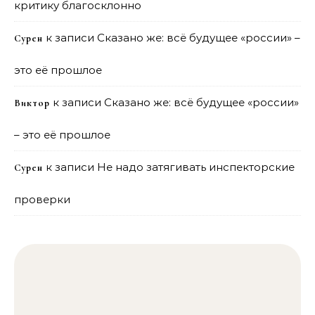
критику благосклонно
к записи
Сказано же: всё будущее «россии» –
Сурен
это её прошлое
к записи
Сказано же: всё будущее «россии»
Виктор
– это её прошлое
к записи
Не надо затягивать инспекторские
Сурен
проверки