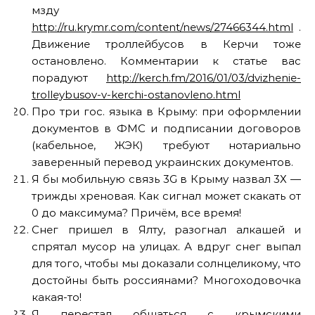
мзду
http://ru.krymr.com/content/news/27466344.html
.
Движение троллейбусов в Керчи тоже
остановлено. Комментарии к статье вас
порадуют
http://kerch.fm/2016/01/03/dvizhenie-
trolleybusov-v-kerchi-ostanovleno.html
Про три гос. языка в Крыму: при оформлении
документов в ФМС и подписании договоров
(кабельное, ЖЭК) требуют нотариально
заверенный перевод украинских документов.
Я бы мобильную связь 3G в Крыму назвал 3Х —
трижды хреновая. Как сигнал может скакать от
0 до максимума? Причём, все время!
Снег пришел в Ялту, разогнал алкашей и
спрятал мусор на улицах. А вдруг снег выпал
для того, чтобы мы доказали солнцеликому, что
достойны быть россиянами? Многоходовочка
какая-то!
Я перестал общаться с крымскими