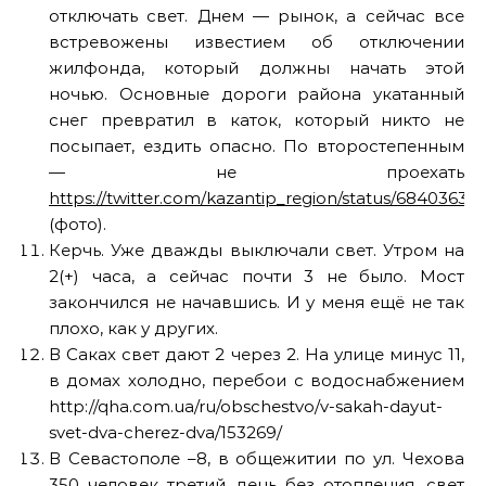
отключать свет. Днем — рынок, а сейчас все
встревожены известием об отключении
жилфонда, который должны начать этой
ночью. Основные дороги района укатанный
снег превратил в каток, который никто не
посыпает, ездить опасно. По второстепенным
— не проехать
https://twitter.com/kazantip_region/status/6840363
(фото).
Керчь. Уже дважды выключали свет. Утром на
2(+) часа, а сейчас почти 3 не было. Мост
закончился не начавшись. И у меня ещё не так
плохо, как у других.
В Саках свет дают 2 через 2. На улице минус 11,
в домах холодно, перебои с водоснабжением
http://qha.com.ua/ru/obschestvo/v-sakah-dayut-
svet-dva-cherez-dva/153269/
В Севастополе –8, в общежитии по ул. Чехова
350 человек третий день без отопления, свет