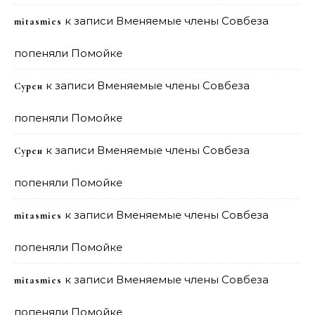
к записи
Вменяемые члены Совбеза
mitasmies
попеняли Помойке
к записи
Вменяемые члены Совбеза
Сурен
попеняли Помойке
к записи
Вменяемые члены Совбеза
Сурен
попеняли Помойке
к записи
Вменяемые члены Совбеза
mitasmies
попеняли Помойке
к записи
Вменяемые члены Совбеза
mitasmies
попеняли Помойке