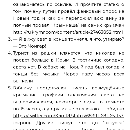
ознакомьтесь по ссылке. И прочтите статью о
том, почему путин провёл фейковый опрос на
Новый год и как он переложил всю вину за
полный провал “Крымнаша” на самих крымчан
http://ru.krymr.com/content/article/27463852.html
— Я вижу свет в конце тоннеля, я что, умираю?
— Это Чонгар!
Турист из рашки клянется, что никогда не
поедет больше в Крым. В гостинице холодно,
света нет. В кабаке на Новый год был холод и
танцы без музыки. Через пару часов всех
выгнали.
Гоблину продолжают писать возмущённые
крымчане: графики отключения света не
выдерживаются, некоторые сидят в темноте
по 15 часов, а у других не отключают – обидно
https://twitter.com/KrimRt/status/683911681165115392
(скрин). Другие пишут, что до “запуска”
энергомоста света было больше