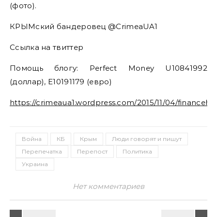
(фото).
КРЫМский бандеровец @CrimeaUA1
Ссылка на твиттер
Помощь блогу: Perfect Money U10841992
(доллар), E10191179 (евро)
https://crimeaua1.wordpress.com/2015/11/04/financehe
Война
КБ
Крым
Люди говорят и пишут
Перепечатка
Перепост
Политика
Украина
Нет комментариев