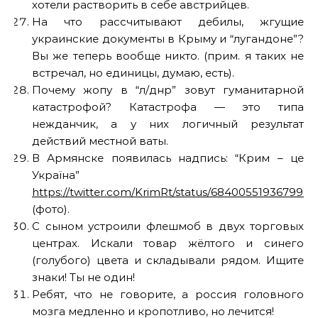
хотели растворить в себе австрийцев.
На что рассчитывают дебилы, жгущие
украинские документы в Крыму и “лугандоне”?
Вы же теперь вообще никто. (прим. я таких не
встречал, но единицы, думаю, есть).
Почему жопу в “л/днр” зовут гуманитарной
катастрофой? Катастрофа — это типа
нежданчик, а у них логичный результат
действий местной ваты.
В Армянске появилась надпись: “Крим – це
Україна”
https://twitter.com/KrimRt/status/684005519367999
(фото).
С сыном устроили флешмоб в двух торговых
центрах. Искали товар жёлтого и синего
(голубого) цвета и складывали рядом. Ищите
знаки! Ты не один!
Ребят, что не говорите, а россия головного
мозга медленно и кропотливо, но лечится!