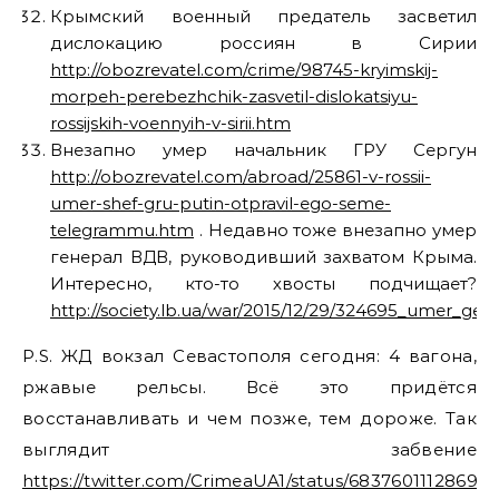
Крымский военный предатель засветил
дислокацию россиян в Сирии
http://obozrevatel.com/crime/98745-kryimskij-
morpeh-perebezhchik-zasvetil-dislokatsiyu-
rossijskih-voennyih-v-sirii.htm
Внезапно умер начальник ГРУ Сергун
http://obozrevatel.com/abroad/25861-v-rossii-
umer-shef-gru-putin-otpravil-ego-seme-
telegrammu.htm
. Недавно тоже внезапно умер
генерал ВДВ, руководивший захватом Крыма.
Интересно, кто-то хвосты подчищает?
http://society.lb.ua/war/2015/12/29/324695_umer_ge
P.S. ЖД вокзал Севастополя сегодня: 4 вагона,
ржавые рельсы. Всё это придётся
восстанавливать и чем позже, тем дороже. Так
выглядит забвение
https://twitter.com/CrimeaUA1/status/68376011128691