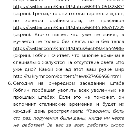
https://twitter.com/KrimRt/status/68394105132587417
(скрин). Третьи, что они готовы терпеть и ждать,
но хочется стабильности, т.е. графиков
https://twitter.com/KrimRt/status/6839418537172295
(скрин). Кто-то пишет, что уже не живёт, а
мучается не только без света, но и без тепла
https://twitter.com/KrimRt/status/683993454498693
(скрин). Гоблин считает, что многие крымчане
специально жалуются на отсутствие света. Это
уже дно? Какой же ад этот ваш рузке мир
http://ru.krymr.com/content/news/27466466.html
Сегодня на очередном заседании штаба
Гоблин пообещал уволить всех уволенных на
прошлых штабах. Если это не поможет, он
вспомнит сталинские временна и будет их
каждый день расстреливать:
“Говорили, бл.ть,
сто раз, поручения были даны, нигде ни черта
не работает! За вас за всех работать скоро