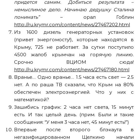
придется самим. Добиться результата –
немыслимое дело. Начинаю дедушку Сталина
понимать”
– орал Гоблин
http://ru.krymr.com/content/news/27467202.html
Из 1600 дизель генераторных установок
(привет энергомосту!), которые находятся в
Крыму, 725 не работает. За сутки поступило
4500 жалоб крымчан на горячую линию.
Срочно ВЦИОМ сюда!
http://ru.krymr.com/content/news/27467180.html
Вранье… Одно вранье… 1.5 часа есть свет — 2.5
нет. А по раша ТВ сказали, что Крым на 80%
обеспечен электроэнергией. Что у них с
математикой?
Зашибись график: 2 часа нет света, 15 минут
есть. И так целый день. (прим. Были и такие
сообщения: “У меня 3 часа нет, 45 минут есть!”)
Впервые после второго блэкаута в
негазифицированном Щелкино начали