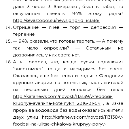
дают 3 через 3. Замерзают, бьют в набат, но
оккупантам плевать. 94% этому рады?
http://sevastopol.su/news.php?id=83388
Отрицание — гнев — торг — депрессия —
терпение.
— 94% сказали, что готовы терпеть. — А почему
так мало опросили? — Остальным не
дозвонились, у них света нет.
А я говорил, что, когда русня подключит
“энергомост”, тогда и насидимся без света.
Оказалось, еще без тепла и воды: в Феодосии
крупные аварии на котельных, часть жителей
на несколько дней осталась без тепла
http://kafanews.com/novosti/113139/v-feodosii-
krupnye-avarii-na-kotelnykh_2016-01-04
, а из-за
прорыва водовода без воды оказались жители
двух улиц
http://kafanews.com/novosti/113138/v-
feodosii-na-ulitse-chkalova-krupnyy-poryv-