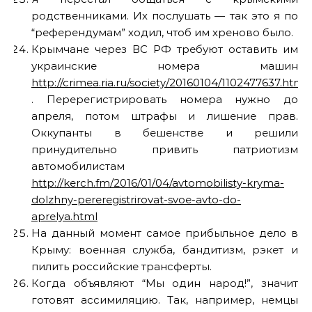
родственниками. Их послушать — так это я по
“референдумам” ходил, чтоб им хреново было.
Крымчане через ВС РФ требуют оставить им
украинские номера машин
http://crimea.ria.ru/society/20160104/1102477637.html
. Перерегистрировать номера нужно до
апреля, потом штрафы и лишение прав.
Оккупанты в бешенстве и решили
принудительно привить патриотизм
автомобилистам
http://kerch.fm/2016/01/04/avtomobilisty-kryma-
dolzhny-pereregistrirovat-svoe-avto-do-
aprelya.html
На данный момент самое прибыльное дело в
Крыму: военная служба, бандитизм, рэкет и
пилить российские трансферты.
Когда объявляют “Мы один народ!”, значит
готовят ассимиляцию. Так, например, немцы