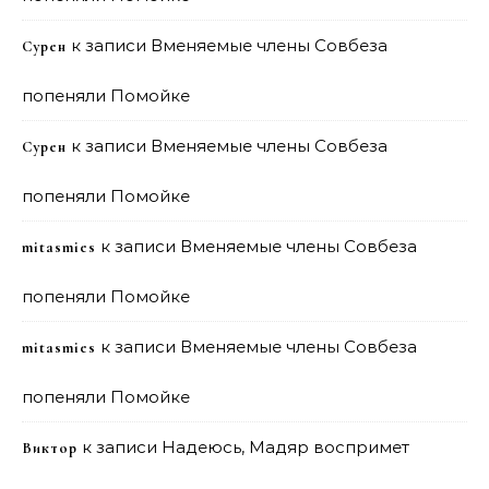
к записи
Вменяемые члены Совбеза
Сурен
попеняли Помойке
к записи
Вменяемые члены Совбеза
Сурен
попеняли Помойке
к записи
Вменяемые члены Совбеза
mitasmies
попеняли Помойке
к записи
Вменяемые члены Совбеза
mitasmies
попеняли Помойке
к записи
Надеюсь, Мадяр воспримет
Виктор