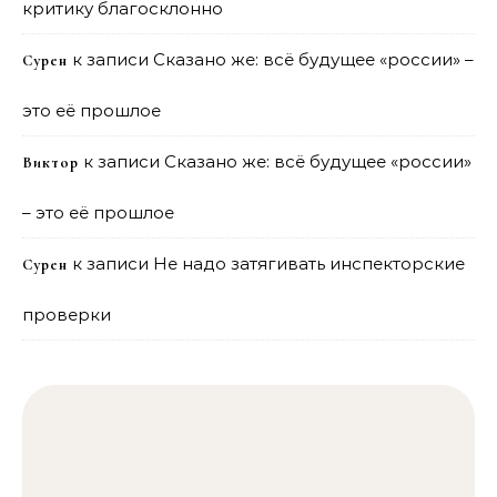
критику благосклонно
к записи
Сказано же: всё будущее «россии» –
Сурен
это её прошлое
к записи
Сказано же: всё будущее «россии»
Виктор
– это её прошлое
к записи
Не надо затягивать инспекторские
Сурен
проверки