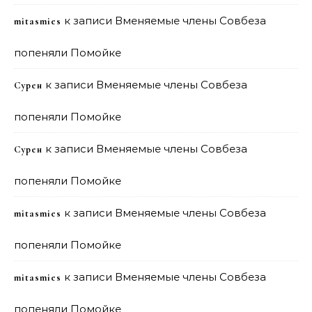
к записи
Вменяемые члены Совбеза
mitasmies
попеняли Помойке
к записи
Вменяемые члены Совбеза
Сурен
попеняли Помойке
к записи
Вменяемые члены Совбеза
Сурен
попеняли Помойке
к записи
Вменяемые члены Совбеза
mitasmies
попеняли Помойке
к записи
Вменяемые члены Совбеза
mitasmies
попеняли Помойке