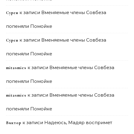
к записи
Вменяемые члены Совбеза
Сурен
попеняли Помойке
к записи
Вменяемые члены Совбеза
Сурен
попеняли Помойке
к записи
Вменяемые члены Совбеза
mitasmies
попеняли Помойке
к записи
Вменяемые члены Совбеза
mitasmies
попеняли Помойке
к записи
Надеюсь, Мадяр воспримет
Виктор