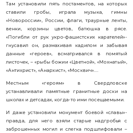
Там установили пять постаментов, на которых
ставили гробы, играла музыка, гимны
«Новороссии», России, флаги, траурные ленты,
венки, корзины цветов, батюшка в рясе.
«Погибли от рук укро-фашистских карателей»-
гнусавил он, размахивая кадилом и забывая
данные «героев», всматривался в помятый
листочек, – «рыбы божии «Цветной», «Мохнатый»,
«Антихрист», «Анархист», «Москвич»….
Местным «героям» в Свердловске
устанавливали памятные гранитные доски на
школах и детсадах, когда-то ими посещаемыми.
И даже установили монумент боевой «славы»-
правда, для него взяли старые надгробья с
заброшенных могил и слегка подшлифовали –