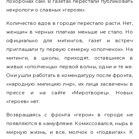
похоронах сам. В газетах перестали публиковать
некрологи о славных «героях».
Количество вдов в городе перестало расти. Нет,
женщин в черных платках меньше не стало. Но
официально для митингов, газет и встреч
приглашали ту первую семерку «ополченок». На
митинги, в школы, приходят, оставшиеся в
живых «ополченцы» первой волны, одни и те же.
Они ушли работать в комендатуру после фронта,
«народную милицию лнр», их лица засвечены в
прессе и на сайте «Миротворец». Новых
«героев» нет.
Возвращаясь с фронта «герои» в городе не
появляются в камуфляже. Комиссовался, нырь в
мирную жизнь, и все, молчок о «подвигах». К