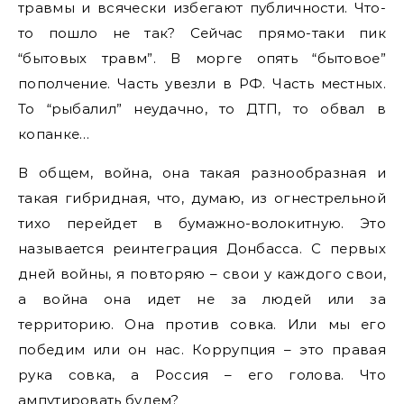
травмы и всячески избегают публичности. Что-
то пошло не так? Сейчас прямо-таки пик
“бытовых травм”. В морге опять “бытовое”
пополчение. Часть увезли в РФ. Часть местных.
То “рыбалил” неудачно, то ДТП, то обвал в
копанке…
В общем, война, она такая разнообразная и
такая гибридная, что, думаю, из огнестрельной
тихо перейдет в бумажно-волокитную. Это
называется реинтеграция Донбасса. С первых
дней войны, я повторяю – свои у каждого свои,
а война она идет не за людей или за
территорию. Она против совка. Или мы его
победим или он нас. Коррупция – это правая
рука совка, а Россия – его голова. Что
ампутировать будем?