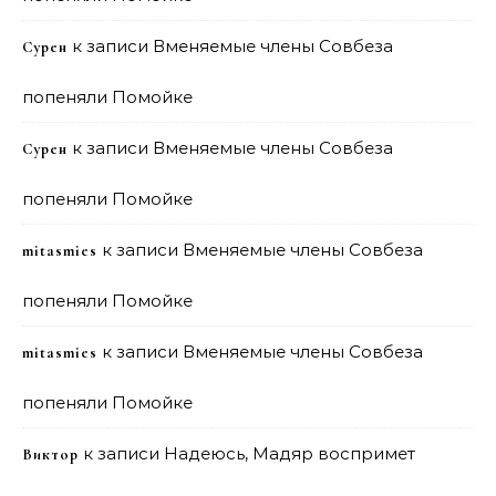
к записи
Вменяемые члены Совбеза
Сурен
попеняли Помойке
к записи
Вменяемые члены Совбеза
Сурен
попеняли Помойке
к записи
Вменяемые члены Совбеза
mitasmies
попеняли Помойке
к записи
Вменяемые члены Совбеза
mitasmies
попеняли Помойке
к записи
Надеюсь, Мадяр воспримет
Виктор