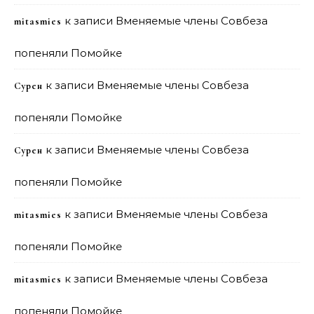
к записи
Вменяемые члены Совбеза
mitasmies
попеняли Помойке
к записи
Вменяемые члены Совбеза
Сурен
попеняли Помойке
к записи
Вменяемые члены Совбеза
Сурен
попеняли Помойке
к записи
Вменяемые члены Совбеза
mitasmies
попеняли Помойке
к записи
Вменяемые члены Совбеза
mitasmies
попеняли Помойке