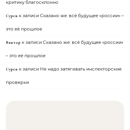
критику благосклонно
к записи
Сказано же: всё будущее «россии» –
Сурен
это её прошлое
к записи
Сказано же: всё будущее «россии»
Виктор
– это её прошлое
к записи
Не надо затягивать инспекторские
Сурен
проверки