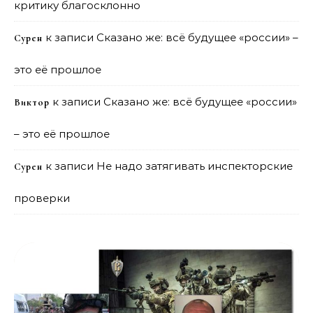
критику благосклонно
к записи
Сказано же: всё будущее «россии» –
Сурен
это её прошлое
к записи
Сказано же: всё будущее «россии»
Виктор
– это её прошлое
к записи
Не надо затягивать инспекторские
Сурен
проверки