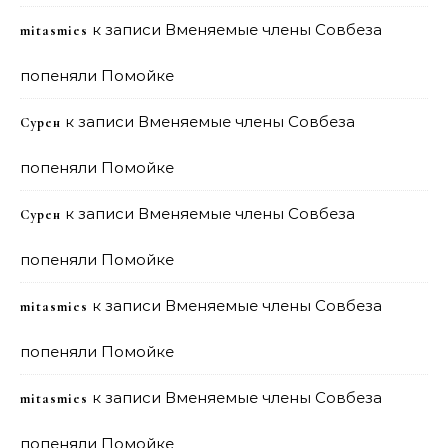
к записи
Вменяемые члены Совбеза
mitasmies
попеняли Помойке
к записи
Вменяемые члены Совбеза
Сурен
попеняли Помойке
к записи
Вменяемые члены Совбеза
Сурен
попеняли Помойке
к записи
Вменяемые члены Совбеза
mitasmies
попеняли Помойке
к записи
Вменяемые члены Совбеза
mitasmies
попеняли Помойке