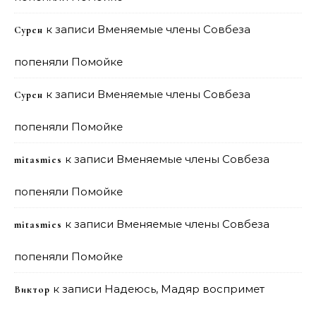
к записи
Вменяемые члены Совбеза
Сурен
попеняли Помойке
к записи
Вменяемые члены Совбеза
Сурен
попеняли Помойке
к записи
Вменяемые члены Совбеза
mitasmies
попеняли Помойке
к записи
Вменяемые члены Совбеза
mitasmies
попеняли Помойке
к записи
Надеюсь, Мадяр воспримет
Виктор