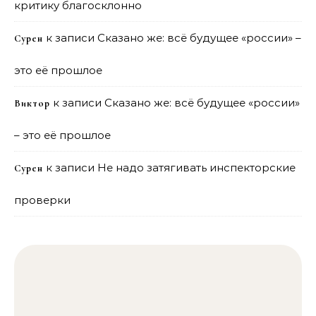
критику благосклонно
к записи
Сказано же: всё будущее «россии» –
Сурен
это её прошлое
к записи
Сказано же: всё будущее «россии»
Виктор
– это её прошлое
к записи
Не надо затягивать инспекторские
Сурен
проверки