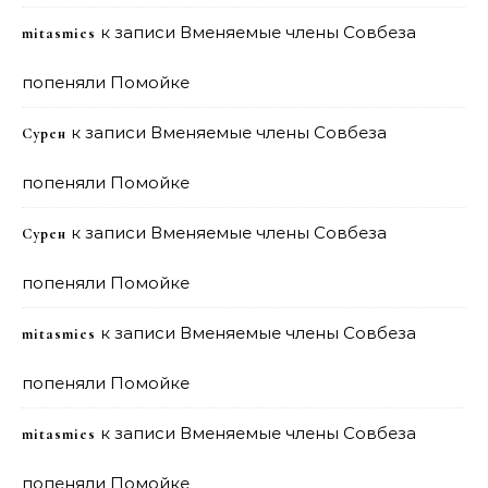
к записи
Вменяемые члены Совбеза
mitasmies
попеняли Помойке
к записи
Вменяемые члены Совбеза
Сурен
попеняли Помойке
к записи
Вменяемые члены Совбеза
Сурен
попеняли Помойке
к записи
Вменяемые члены Совбеза
mitasmies
попеняли Помойке
к записи
Вменяемые члены Совбеза
mitasmies
попеняли Помойке