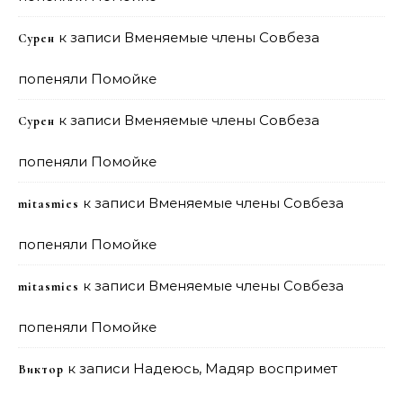
к записи
Вменяемые члены Совбеза
Сурен
попеняли Помойке
к записи
Вменяемые члены Совбеза
Сурен
попеняли Помойке
к записи
Вменяемые члены Совбеза
mitasmies
попеняли Помойке
к записи
Вменяемые члены Совбеза
mitasmies
попеняли Помойке
к записи
Надеюсь, Мадяр воспримет
Виктор