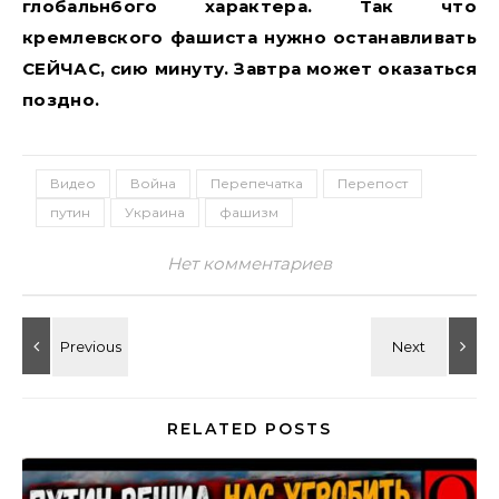
глобальн6ого характера. Так что
кремлевского фашиста нужно останавливать
СЕЙЧАС, сию минуту. Завтра может оказаться
поздно.
Видео
Война
Перепечатка
Перепост
путин
Украина
фашизм
Нет комментариев
RELATED POSTS