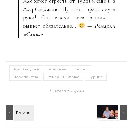
Хло хочет огрести от Турции ещё и в
Азербайджане. Ну, что – флаг ему в
руки! Он, ежели чего решил —
выпьет обязательно…
—
Ремарки
«Слова»
Азербайджан
Армения
Война
Перепечатка
Ремарки "Слова"
Турция
1 комментарий