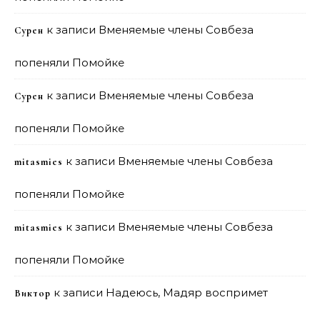
к записи
Вменяемые члены Совбеза
Сурен
попеняли Помойке
к записи
Вменяемые члены Совбеза
Сурен
попеняли Помойке
к записи
Вменяемые члены Совбеза
mitasmies
попеняли Помойке
к записи
Вменяемые члены Совбеза
mitasmies
попеняли Помойке
к записи
Надеюсь, Мадяр воспримет
Виктор