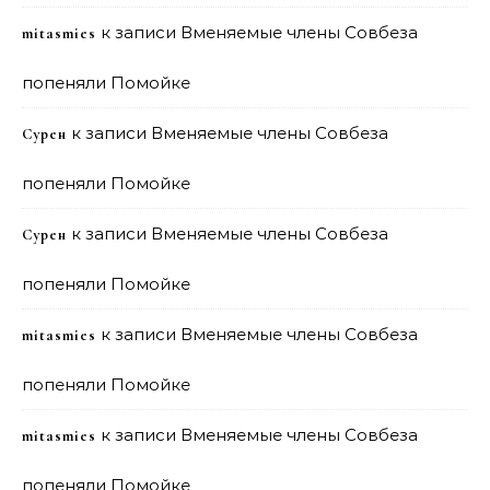
к записи
Вменяемые члены Совбеза
mitasmies
попеняли Помойке
к записи
Вменяемые члены Совбеза
Сурен
попеняли Помойке
к записи
Вменяемые члены Совбеза
Сурен
попеняли Помойке
к записи
Вменяемые члены Совбеза
mitasmies
попеняли Помойке
к записи
Вменяемые члены Совбеза
mitasmies
попеняли Помойке