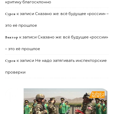
критику благосклонно
к записи
Сказано же: всё будущее «россии» –
Сурен
это её прошлое
к записи
Сказано же: всё будущее «россии»
Виктор
– это её прошлое
к записи
Не надо затягивать инспекторские
Сурен
проверки