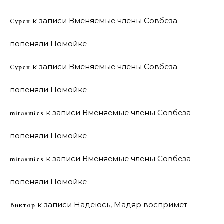
к записи
Вменяемые члены Совбеза
Сурен
попеняли Помойке
к записи
Вменяемые члены Совбеза
Сурен
попеняли Помойке
к записи
Вменяемые члены Совбеза
mitasmies
попеняли Помойке
к записи
Вменяемые члены Совбеза
mitasmies
попеняли Помойке
к записи
Надеюсь, Мадяр воспримет
Виктор