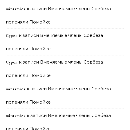
к записи
Вменяемые члены Совбеза
mitasmies
попеняли Помойке
к записи
Вменяемые члены Совбеза
Сурен
попеняли Помойке
к записи
Вменяемые члены Совбеза
Сурен
попеняли Помойке
к записи
Вменяемые члены Совбеза
mitasmies
попеняли Помойке
к записи
Вменяемые члены Совбеза
mitasmies
попеняли Помойке