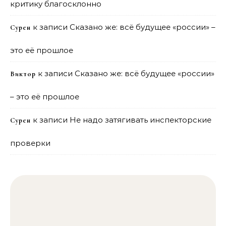
критику благосклонно
к записи
Сказано же: всё будущее «россии» –
Сурен
это её прошлое
к записи
Сказано же: всё будущее «россии»
Виктор
– это её прошлое
к записи
Не надо затягивать инспекторские
Сурен
проверки