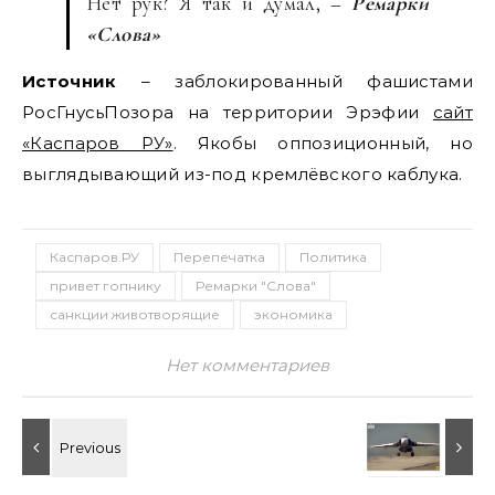
Нет рук? Я так и думал, –
Ремарки
«Слова»
Источник
– заблокированный фашистами
РосГнусьПозора на территории Эрэфии
сайт
«Каспаров РУ»
. Якобы оппозиционный, но
выглядывающий из-под кремлёвского каблука.
Каспаров.РУ
Перепечатка
Политика
привет гопнику
Ремарки "Слова"
санкции животворящие
экономика
Нет комментариев