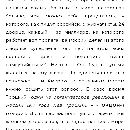
является самым богатым в мире, наворовал
больше, чем можно себе представить, у
которого, как пишут российские журналисты, 24
дворца, каждый – за миллиард, на которого
работает вся пропаганда России, делая из этого
сморчка супермена. Как, как на этом всем
поставить крест и покончить жизнь
самоубийством? Никогда! Он будет зубами
хвататься за эту жизнь. Но единственное, что
возможно, – и Америке с остальным миром
нужно решить этот вопрос… В свое время
Троцкий (
один из организаторов революции в
России 1917 года Лев Троцкий.
–
«ГОРДОН»
)
говорил: «Если нас заставят уйти с арены, мы
хлопнем дверью так, что вздрогнет весь мир».
Путин сможет нажать на кнопку только в том