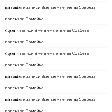
к записи
Вменяемые члены Совбеза
mitasmies
попеняли Помойке
к записи
Вменяемые члены Совбеза
Сурен
попеняли Помойке
к записи
Вменяемые члены Совбеза
Сурен
попеняли Помойке
к записи
Вменяемые члены Совбеза
mitasmies
попеняли Помойке
к записи
Вменяемые члены Совбеза
mitasmies
попеняли Помойке