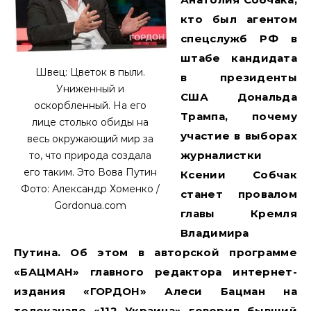
кто был агентом
спецслужб РФ в
штабе кандидата
Швец: Цветок в пыли.
в президенты
Униженный и
США Дональда
оскорбленный. На его
Трампа, почему
лице столько обиды на
участие в выборах
весь окружающий мир за
журналистки
то, что природа создала
его таким. Это Вова Путин
Ксении Собчак
Фото: Александр Хоменко /
станет провалом
Gordonua.com
главы Кремля
Владимира
Путина. Об этом в авторской программе
«БАЦМАН» главного редактора интернет-
издания «ГОРДОН» Алеси Бацман на
телеканале «112 Украина» говорил бывший