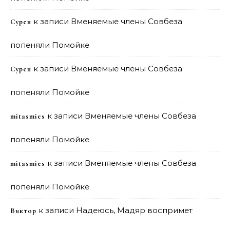
к записи
Вменяемые члены Совбеза
Сурен
попеняли Помойке
к записи
Вменяемые члены Совбеза
Сурен
попеняли Помойке
к записи
Вменяемые члены Совбеза
mitasmies
попеняли Помойке
к записи
Вменяемые члены Совбеза
mitasmies
попеняли Помойке
к записи
Надеюсь, Мадяр воспримет
Виктор