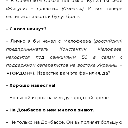
– В Советском Союзе так было. Купил ты себе
«Жигули» – докажи…
(Смеется)
. И вот теперь
лежит этот закон, и будут брать…
– С кого начнут?
– Лично я бы начал с Малофеева (
российский
предприниматель Константин Малофеев,
находится под санкциями ЕС в связи с
поддержкой сепаратистов на востоке Украины.
–
«ГОРДОН»
). Известна вам эта фамилия, да?
– Хорошо известна!
– Большой игрок на международной арене.
– На Донбассе о нем многое знают.
– Не только на Донбассе. Он выполняет большую