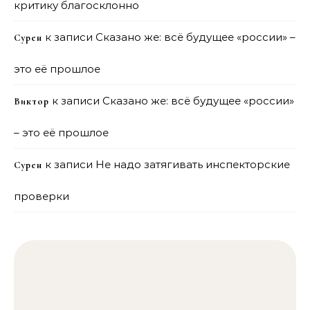
критику благосклонно
к записи
Сказано же: всё будущее «россии» –
Сурен
это её прошлое
к записи
Сказано же: всё будущее «россии»
Виктор
– это её прошлое
к записи
Не надо затягивать инспекторские
Сурен
проверки