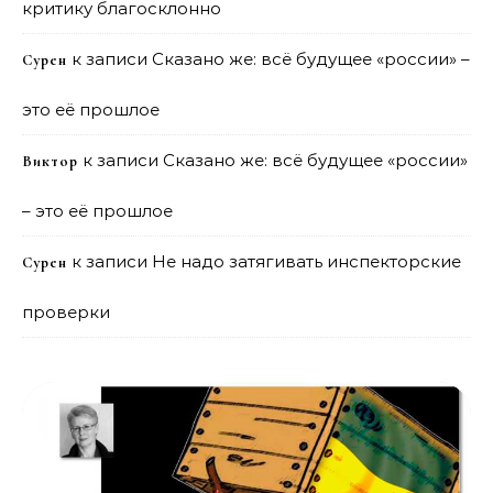
критику благосклонно
к записи
Сказано же: всё будущее «россии» –
Сурен
это её прошлое
к записи
Сказано же: всё будущее «россии»
Виктор
– это её прошлое
к записи
Не надо затягивать инспекторские
Сурен
проверки