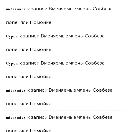
к записи
Вменяемые члены Совбеза
mitasmies
попеняли Помойке
к записи
Вменяемые члены Совбеза
Сурен
попеняли Помойке
к записи
Вменяемые члены Совбеза
Сурен
попеняли Помойке
к записи
Вменяемые члены Совбеза
mitasmies
попеняли Помойке
к записи
Вменяемые члены Совбеза
mitasmies
попеняли Помойке