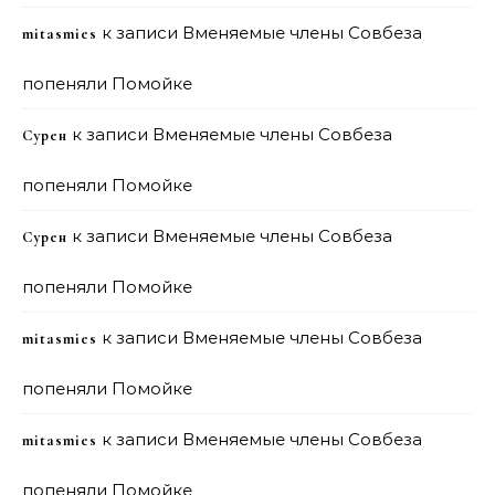
к записи
Вменяемые члены Совбеза
mitasmies
попеняли Помойке
к записи
Вменяемые члены Совбеза
Сурен
попеняли Помойке
к записи
Вменяемые члены Совбеза
Сурен
попеняли Помойке
к записи
Вменяемые члены Совбеза
mitasmies
попеняли Помойке
к записи
Вменяемые члены Совбеза
mitasmies
попеняли Помойке