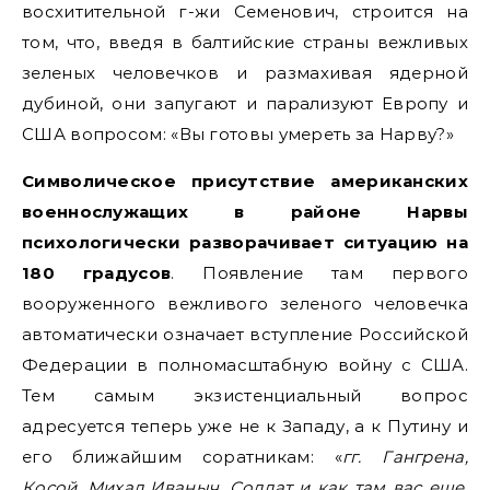
восхитительной г-жи Семенович, строится на
том, что, введя в балтийские страны вежливых
зеленых человечков и размахивая ядерной
дубиной, они запугают и парализуют Европу и
США вопросом: «Вы готовы умереть за Нарву?»
Символическое присутствие американских
военнослужащих в районе Нарвы
психологически разворачивает ситуацию на
180 градусов
. Появление там первого
вооруженного вежливого зеленого человечка
автоматически означает вступление Российской
Федерации в полномасштабную войну с США.
Тем самым экзистенциальный вопрос
адресуется теперь уже не к Западу, а к Путину и
его ближайшим соратникам: «
гг. Гангрена,
Косой, Михал Иваныч, Солдат и как там вас еще,