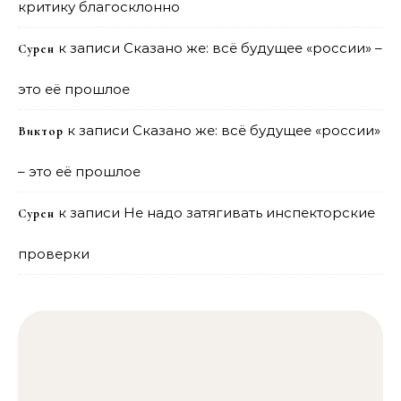
критику благосклонно
к записи
Сказано же: всё будущее «россии» –
Сурен
это её прошлое
к записи
Сказано же: всё будущее «россии»
Виктор
– это её прошлое
к записи
Не надо затягивать инспекторские
Сурен
проверки