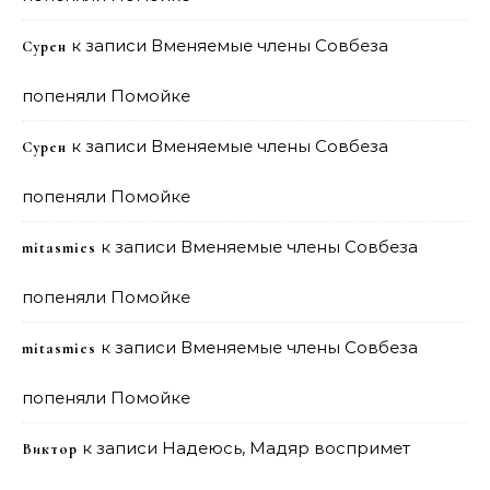
к записи
Вменяемые члены Совбеза
Сурен
попеняли Помойке
к записи
Вменяемые члены Совбеза
Сурен
попеняли Помойке
к записи
Вменяемые члены Совбеза
mitasmies
попеняли Помойке
к записи
Вменяемые члены Совбеза
mitasmies
попеняли Помойке
к записи
Надеюсь, Мадяр воспримет
Виктор