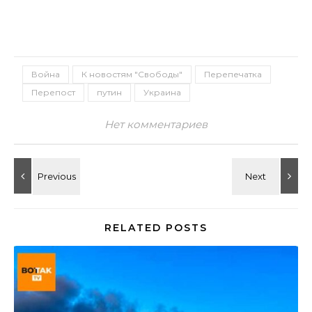
Война
К новостям "Свободы"
Перепечатка
Перепост
путин
Украина
Нет комментариев
RELATED POSTS