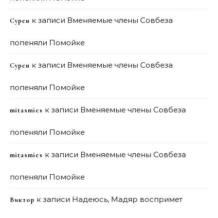
к записи
Вменяемые члены Совбеза
Сурен
попеняли Помойке
к записи
Вменяемые члены Совбеза
Сурен
попеняли Помойке
к записи
Вменяемые члены Совбеза
mitasmies
попеняли Помойке
к записи
Вменяемые члены Совбеза
mitasmies
попеняли Помойке
к записи
Надеюсь, Мадяр воспримет
Виктор