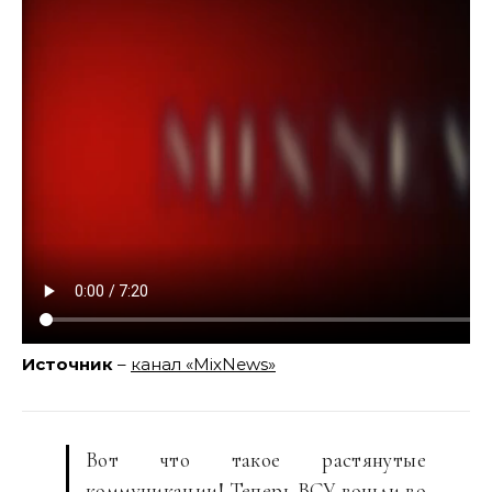
Источник
–
канал «MixNews»
Вот что такое растянутые
коммуникации! Теперь ВСУ вошли во