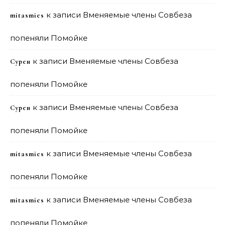
к записи
Вменяемые члены Совбеза
mitasmies
попеняли Помойке
к записи
Вменяемые члены Совбеза
Сурен
попеняли Помойке
к записи
Вменяемые члены Совбеза
Сурен
попеняли Помойке
к записи
Вменяемые члены Совбеза
mitasmies
попеняли Помойке
к записи
Вменяемые члены Совбеза
mitasmies
попеняли Помойке