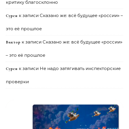
критику благосклонно
к записи
Сказано же: всё будущее «россии» –
Сурен
это её прошлое
к записи
Сказано же: всё будущее «россии»
Виктор
– это её прошлое
к записи
Не надо затягивать инспекторские
Сурен
проверки