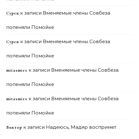
к записи
Вменяемые члены Совбеза
Сурен
попеняли Помойке
к записи
Вменяемые члены Совбеза
Сурен
попеняли Помойке
к записи
Вменяемые члены Совбеза
mitasmies
попеняли Помойке
к записи
Вменяемые члены Совбеза
mitasmies
попеняли Помойке
к записи
Надеюсь, Мадяр воспримет
Виктор