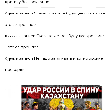
критику благосклонно
к записи
Сказано же: всё будущее «россии» –
Сурен
это её прошлое
к записи
Сказано же: всё будущее «россии»
Виктор
– это её прошлое
к записи
Не надо затягивать инспекторские
Сурен
проверки