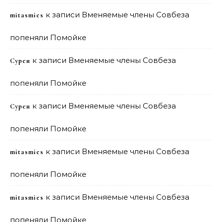
к записи
Вменяемые члены Совбеза
mitasmies
попеняли Помойке
к записи
Вменяемые члены Совбеза
Сурен
попеняли Помойке
к записи
Вменяемые члены Совбеза
Сурен
попеняли Помойке
к записи
Вменяемые члены Совбеза
mitasmies
попеняли Помойке
к записи
Вменяемые члены Совбеза
mitasmies
попеняли Помойке