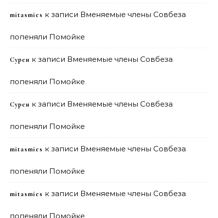
к записи
Вменяемые члены Совбеза
mitasmies
попеняли Помойке
к записи
Вменяемые члены Совбеза
Сурен
попеняли Помойке
к записи
Вменяемые члены Совбеза
Сурен
попеняли Помойке
к записи
Вменяемые члены Совбеза
mitasmies
попеняли Помойке
к записи
Вменяемые члены Совбеза
mitasmies
попеняли Помойке