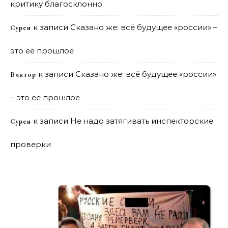
критику благосклонно
к записи
Сказано же: всё будущее «россии» –
Сурен
это её прошлое
к записи
Сказано же: всё будущее «россии»
Виктор
– это её прошлое
к записи
Не надо затягивать инспекторские
Сурен
проверки