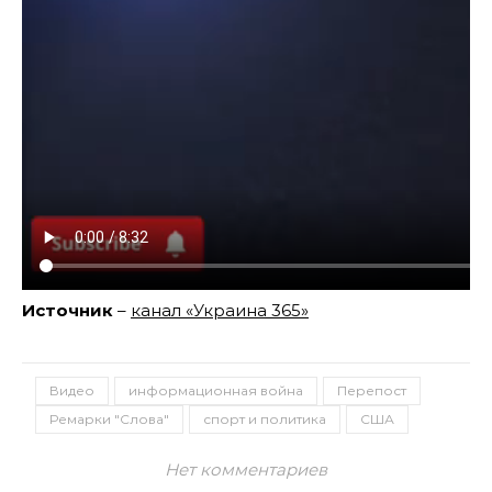
Источник
–
канал «Украина 365»
Видео
информационная война
Перепост
Ремарки "Слова"
спорт и политика
США
Нет комментариев