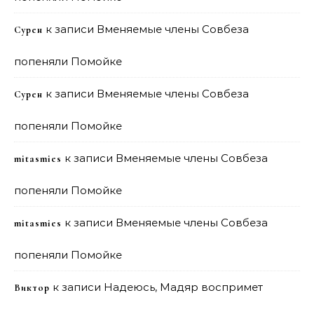
к записи
Вменяемые члены Совбеза
Сурен
попеняли Помойке
к записи
Вменяемые члены Совбеза
Сурен
попеняли Помойке
к записи
Вменяемые члены Совбеза
mitasmies
попеняли Помойке
к записи
Вменяемые члены Совбеза
mitasmies
попеняли Помойке
к записи
Надеюсь, Мадяр воспримет
Виктор