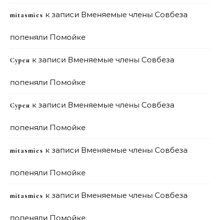
к записи
Вменяемые члены Совбеза
mitasmies
попеняли Помойке
к записи
Вменяемые члены Совбеза
Сурен
попеняли Помойке
к записи
Вменяемые члены Совбеза
Сурен
попеняли Помойке
к записи
Вменяемые члены Совбеза
mitasmies
попеняли Помойке
к записи
Вменяемые члены Совбеза
mitasmies
попеняли Помойке