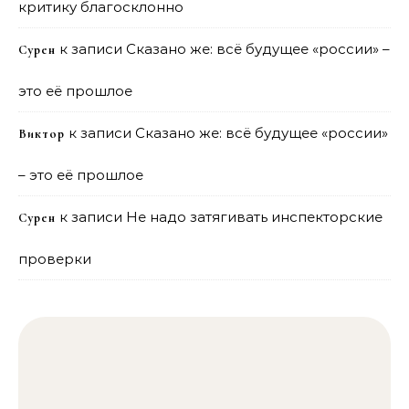
критику благосклонно
к записи
Сказано же: всё будущее «россии» –
Сурен
это её прошлое
к записи
Сказано же: всё будущее «россии»
Виктор
– это её прошлое
к записи
Не надо затягивать инспекторские
Сурен
проверки