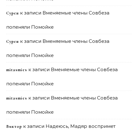
к записи
Вменяемые члены Совбеза
Сурен
попеняли Помойке
к записи
Вменяемые члены Совбеза
Сурен
попеняли Помойке
к записи
Вменяемые члены Совбеза
mitasmies
попеняли Помойке
к записи
Вменяемые члены Совбеза
mitasmies
попеняли Помойке
к записи
Надеюсь, Мадяр воспримет
Виктор