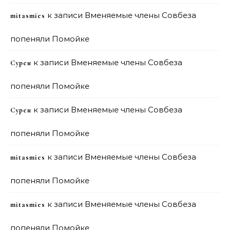
к записи
Вменяемые члены Совбеза
mitasmies
попеняли Помойке
к записи
Вменяемые члены Совбеза
Сурен
попеняли Помойке
к записи
Вменяемые члены Совбеза
Сурен
попеняли Помойке
к записи
Вменяемые члены Совбеза
mitasmies
попеняли Помойке
к записи
Вменяемые члены Совбеза
mitasmies
попеняли Помойке