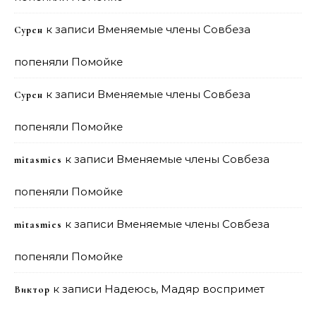
к записи
Вменяемые члены Совбеза
Сурен
попеняли Помойке
к записи
Вменяемые члены Совбеза
Сурен
попеняли Помойке
к записи
Вменяемые члены Совбеза
mitasmies
попеняли Помойке
к записи
Вменяемые члены Совбеза
mitasmies
попеняли Помойке
к записи
Надеюсь, Мадяр воспримет
Виктор