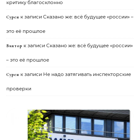
критику благосклонно
к записи
Сказано же: всё будущее «россии» –
Сурен
это её прошлое
к записи
Сказано же: всё будущее «россии»
Виктор
– это её прошлое
к записи
Не надо затягивать инспекторские
Сурен
проверки