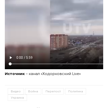
Источник
– канал «Ходорковский Live»
Видео
Война
Перепост
Политика
Украина