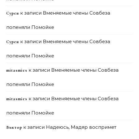
к записи
Вменяемые члены Совбеза
Сурен
попеняли Помойке
к записи
Вменяемые члены Совбеза
Сурен
попеняли Помойке
к записи
Вменяемые члены Совбеза
mitasmies
попеняли Помойке
к записи
Вменяемые члены Совбеза
mitasmies
попеняли Помойке
к записи
Надеюсь, Мадяр воспримет
Виктор