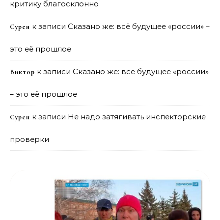
критику благосклонно
к записи
Сказано же: всё будущее «россии» –
Сурен
это её прошлое
к записи
Сказано же: всё будущее «россии»
Виктор
– это её прошлое
к записи
Не надо затягивать инспекторские
Сурен
проверки