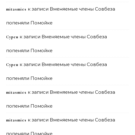
к записи
Вменяемые члены Совбеза
mitasmies
попеняли Помойке
к записи
Вменяемые члены Совбеза
Сурен
попеняли Помойке
к записи
Вменяемые члены Совбеза
Сурен
попеняли Помойке
к записи
Вменяемые члены Совбеза
mitasmies
попеняли Помойке
к записи
Вменяемые члены Совбеза
mitasmies
попеняли Помойке