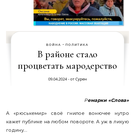
-
ВОЙНА
ПОЛИТИКА
В районе стало
процветать мародерство
09.04.2024
- от
Сурен
Ремарки «Слова»
А «рюськемир» своё гнилое вонючее нутро
кажет публике на любом повороте. А уж в лихую
годину…