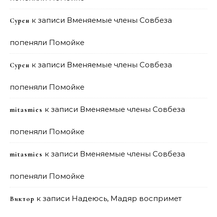
к записи
Вменяемые члены Совбеза
Сурен
попеняли Помойке
к записи
Вменяемые члены Совбеза
Сурен
попеняли Помойке
к записи
Вменяемые члены Совбеза
mitasmies
попеняли Помойке
к записи
Вменяемые члены Совбеза
mitasmies
попеняли Помойке
к записи
Надеюсь, Мадяр воспримет
Виктор