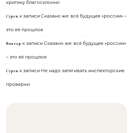
критику благосклонно
к записи
Сказано же: всё будущее «россии» –
Сурен
это её прошлое
к записи
Сказано же: всё будущее «россии»
Виктор
– это её прошлое
к записи
Не надо затягивать инспекторские
Сурен
проверки