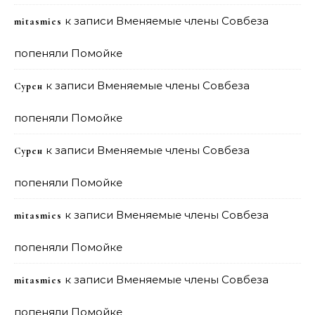
к записи
Вменяемые члены Совбеза
mitasmies
попеняли Помойке
к записи
Вменяемые члены Совбеза
Сурен
попеняли Помойке
к записи
Вменяемые члены Совбеза
Сурен
попеняли Помойке
к записи
Вменяемые члены Совбеза
mitasmies
попеняли Помойке
к записи
Вменяемые члены Совбеза
mitasmies
попеняли Помойке