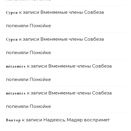
к записи
Вменяемые члены Совбеза
Сурен
попеняли Помойке
к записи
Вменяемые члены Совбеза
Сурен
попеняли Помойке
к записи
Вменяемые члены Совбеза
mitasmies
попеняли Помойке
к записи
Вменяемые члены Совбеза
mitasmies
попеняли Помойке
к записи
Надеюсь, Мадяр воспримет
Виктор