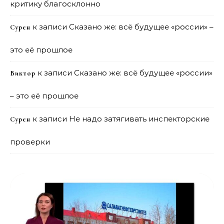
критику благосклонно
к записи
Сказано же: всё будущее «россии» –
Сурен
это её прошлое
к записи
Сказано же: всё будущее «россии»
Виктор
– это её прошлое
к записи
Не надо затягивать инспекторские
Сурен
проверки