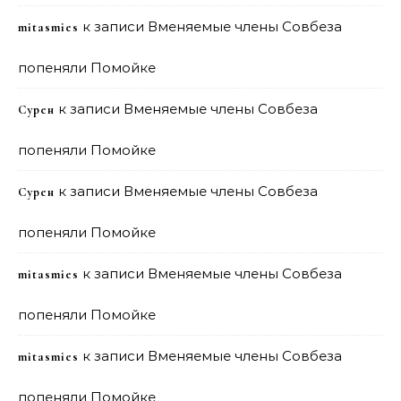
к записи
Вменяемые члены Совбеза
mitasmies
попеняли Помойке
к записи
Вменяемые члены Совбеза
Сурен
попеняли Помойке
к записи
Вменяемые члены Совбеза
Сурен
попеняли Помойке
к записи
Вменяемые члены Совбеза
mitasmies
попеняли Помойке
к записи
Вменяемые члены Совбеза
mitasmies
попеняли Помойке