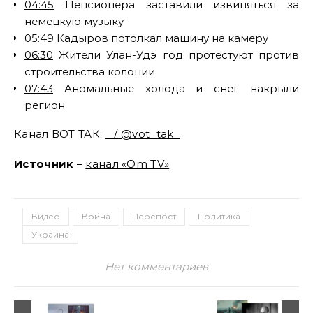
04:45
Пенсионера заставили извиняться за
немецкую музыку
05:49
Кадыров потолкал машину на камеру
06:30
Жители Улан-Удэ год протестуют против
строительства колонии
07:43
Аномальные холода и снег накрыли
регион
Канал ВОТ ТАК:
/ @vot_tak
Источник
–
канал «Om TV»
Видео
Война
Перепост
Политика
Украина
Нет комментариев