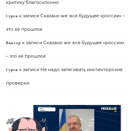
критику благосклонно
к записи
Сказано же: всё будущее «россии» –
Сурен
это её прошлое
к записи
Сказано же: всё будущее «россии»
Виктор
– это её прошлое
к записи
Не надо затягивать инспекторские
Сурен
проверки