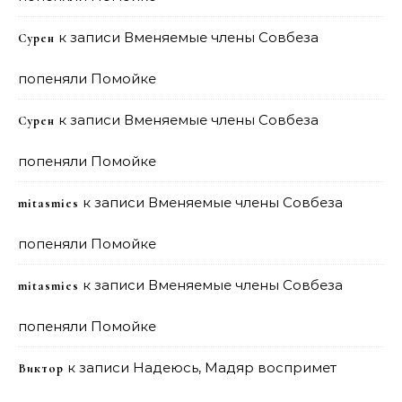
к записи
Вменяемые члены Совбеза
Сурен
попеняли Помойке
к записи
Вменяемые члены Совбеза
Сурен
попеняли Помойке
к записи
Вменяемые члены Совбеза
mitasmies
попеняли Помойке
к записи
Вменяемые члены Совбеза
mitasmies
попеняли Помойке
к записи
Надеюсь, Мадяр воспримет
Виктор