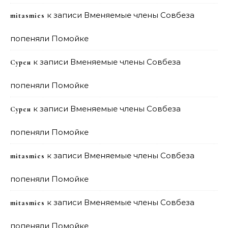
к записи
Вменяемые члены Совбеза
mitasmies
попеняли Помойке
к записи
Вменяемые члены Совбеза
Сурен
попеняли Помойке
к записи
Вменяемые члены Совбеза
Сурен
попеняли Помойке
к записи
Вменяемые члены Совбеза
mitasmies
попеняли Помойке
к записи
Вменяемые члены Совбеза
mitasmies
попеняли Помойке