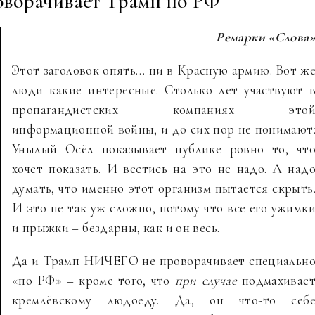
оворачивает Трамп по РФ
Ремарки «Слова
Этот заголовок опять… ни в Красную армию. Вот ж
люди какие интересные. Столько лет участвуют 
пропагандистских компаниях это
информационной войны, и до сих пор не понимают
Унылый Осёл показывает публике ровно то, чт
хочет показать. И вестись на это не надо. А над
думать, что именно этот организм пытается скрыть
И это не так уж сложно, потому что все его ужимк
и прыжки – бездарны, как и он весь.
Да и Трамп НИЧЕГО не проворачивает специальн
«по РФ» – кроме того, что
при случае
подмахивае
кремлёвскому людоеду. Да, он что-то себ