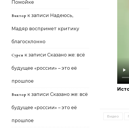
Помойке
к записи
Надеюсь,
Виктор
Мадяр воспримет критику
благосклонно
к записи
Сказано же: всё
Сурен
будущее «россии» – это её
прошлое
Ист
к записи
Сказано же: всё
Виктор
будущее «россии» – это её
Видео
прошлое