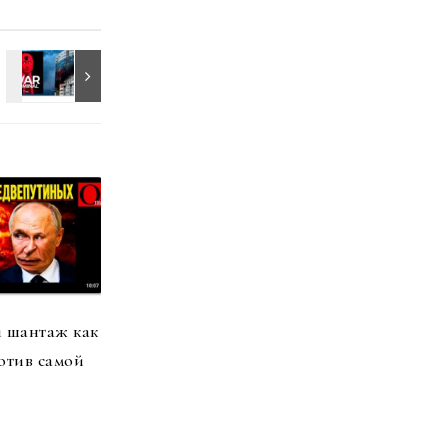
 шантаж как
отив самой