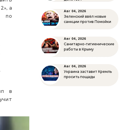
2», а
Авг 04, 2026
й по
Зеленский ввёл новые
санкции против Помойки
:
Авг 04, 2026
Санитарно-гигиенические
т
работы в Крыму
т
ю
Авг 04, 2026
–
Украина заставит Кремль
просить пощады
мп в
вучит