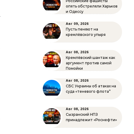
Российские фашисты
опять обстреляли Харьков
и Одессу
»
Авг 09, 2026
е
Пусть пеняют на
кремлёвского упыря
в
й
Авг 08, 2026
:
Кремлёвский шантаж как
о
аргумент против самой
Помойки
о
.
Авг 08, 2026
СБС Украины об атаках на
и
суда «теневого флота”
Авг 08, 2026
о
Сызранский НПЗ
т
принадлежит «Роснефти»
е