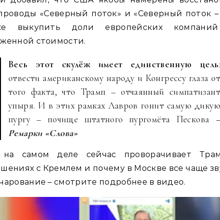
проводы «Северный поток» и «Северный поток – 
же выкупить доли европейских компани
иженной стоимости.
Весь этот скулёж имеет единственную цель
отвести американскому народу и Конгрессу глаза о
того факта, что Трамп – отчаянный симпатизан
упыря. И в этих рамках Лавров гонит самую дику
пургу – почище штатного пургомёта Пескова
Ремарки «Слова»
 на самом деле сейчас проворачивает Тра
шениях с Кремлем и почему в Москве все чаще з
чарование – смотрите подробнее в видео.