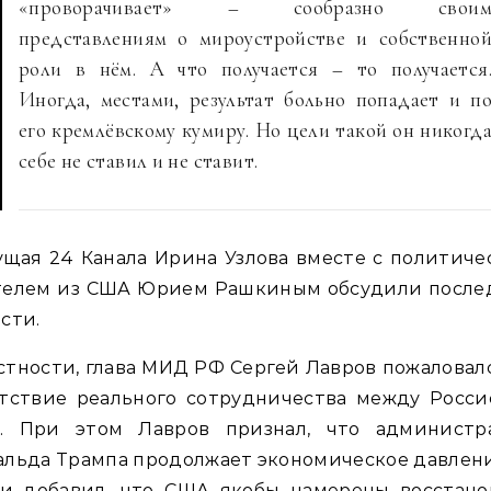
«проворачивает» – сообразно свои
представлениям о мироустройстве и собственно
роли в нём. А что получается – то получается
Иногда, местами, результат больно попадает и п
его кремлёвскому кумиру. Но цели такой он никогд
себе не ставил и не ставит.
щая 24 Канала Ирина Узлова вместе с политич
телем из США Юрием Рашкиным обсудили после
сти.
стности, глава МИД РФ Сергей Лавров пожаловал
утствие реального сотрудничества между Росси
. При этом Лавров признал, что администр
льда Трампа продолжает экономическое давлен
 и добавил, что США якобы намерены восстано