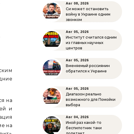
м
Авг 08, 2026
Си может остановить
й
войну в Украине одним
.
звонком
о
Авг 05, 2026
а
Институт считался одним
из главных научных
центров
Авг 05, 2026
Вменяемый россиянин
еским
обратился к Украине
дние
Авг 05, 2026
Диапазон реально
возможного для Помойки
ся на
выбора
ей и
ация
Авг 04, 2026
Иной раз какой-то
ие на
беспилотник таки
вить
долетает