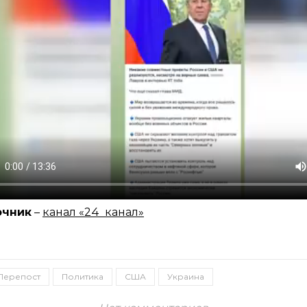
очник
–
канал «24 канал»
Перепост
Политика
США
Украина