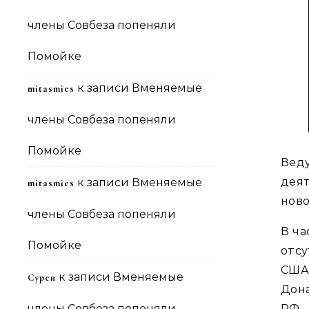
члены Совбеза попеняли
Помойке
к записи
Вменяемые
mitasmies
члены Совбеза попеняли
Помойке
Веду
дея
к записи
Вменяемые
mitasmies
ново
члены Совбеза попеняли
В ча
Помойке
отс
США
к записи
Вменяемые
Сурен
Дона
РФ,
члены Совбеза попеняли