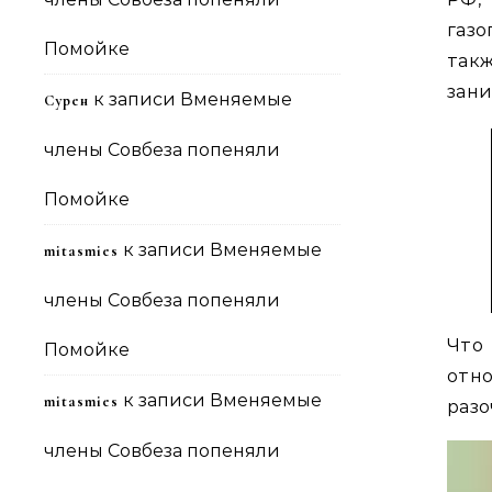
газо
Помойке
так
зан
к записи
Вменяемые
Сурен
члены Совбеза попеняли
Помойке
к записи
Вменяемые
mitasmies
члены Совбеза попеняли
Что
Помойке
отно
к записи
Вменяемые
mitasmies
разо
члены Совбеза попеняли