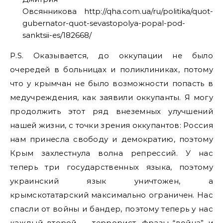
Овсянникова http://qha.com.ua/ru/politika/quot-
gubernator-quot-sevastopolya-popal-pod-
sanktsii-es/182668/
P.S. Оказывается, до оккупации не было
очередей в больницах и поликлиниках, потому
что у крымчан не было возможности попасть в
медучреждения, как заявили оккупанты. Я могу
продолжить этот ряд внеземных улучшений
нашей жизни, с точки зрения оккупантов: Россия
нам принесла свободу и демократию, поэтому
Крым захлестнула волна репрессий. У нас
теперь три государственных языка, поэтому
украинский язык уничтожен, а
крымскотатарский максимально ограничен. Нас
спасли от войны и бандер, поэтому теперь у нас
каждый второй — террорист, фразы “война” и