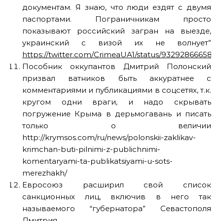
документам. Я знаю, что люди ездят с двумя
паспортами. Пограничникам просто
показывают российский загран на выезде,
украинский с визой их не волнует”
https://twitter.com/CrimeaUA1/status/93292866658
Пособник оккупантов Дмитрий Полонский
призвал ватников быть аккуратнее с
комментариями и публикациями в соцсетях, т.к.
кругом одни враги, и надо скрывать
погружение Крыма в дерьмогавань и писать
только о величии
http://krymsos.com/ru/news/polonskii-zaklikav-
krimchan-buti-pilnimi-z-publichnimi-
komentaryami-ta-publikatsiyami-u-sots-
merezhakh/
Евросоюз расширил свой список
санкционных лиц, включив в него так
называемого “губернатора” Севастополя
Дмитрия