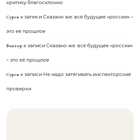
критику благосклонно
к записи
Сказано же: всё будущее «россии» –
Сурен
это её прошлое
к записи
Сказано же: всё будущее «россии»
Виктор
– это её прошлое
к записи
Не надо затягивать инспекторские
Сурен
проверки