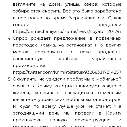
взгляните на дома, улицы, озёра, которые
собираются сносить. Всё это было заработано
и построено во время “украинского ига”, как
говорят предатели
https://primechaniya.ru/home/news/noyabr_2017/ne
Спрос рождает предложение: в подземных
переходах Крыма, на остановках и в других
местах продолжают с пола продавать
санкционную колбасу украинского
производства
https://twitter.com/KrimRt/status/93266331721425715
Оккупанты не увидели проблемы с мобильной
связью в Крыму, которые шокируют каждого
жителя, успевшего насладиться отменным
качеством украинских мобильных операторов.
И, судя по всему, лучше уже не станет: “На
сегодняшний день мы провели в Крыму
практически полную реконструкцию и
модернизацию сетей связи. По оценкам