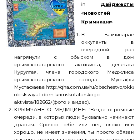
in
Дайджесты
«новостей
Крымнаша»
В Бахчисарае
оккупанты в
очередной раз
нагрянули с обыском в дом
крымскотатарского активиста, делегата
Курултая, члена городского Меджлиса
крымскотатарского народа Мустафы
Мустафаева http://qha.com.ua/ru/obschestvo/okkupa
obiskivayut-dom-krimskotatarskogo-
aktivista/182662/(фото и видео).
КРЫМЧАНЕ О МЕДИЦИНЕ: “Везде огромные
очереди, в которых люди буквально начинают
драться. Срочно тебе или нет, плохо или
хорошо, не имеет значения, ты просто обязан
выстоять время за талоном в регистратуру для