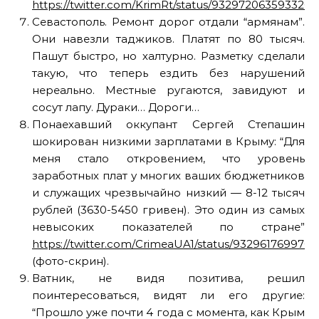
https://twitter.com/KrimRt/status/932972063593320
Севастополь. Ремонт дорог отдали “армянам”.
Они навезли таджиков. Платят по 80 тысяч.
Пашут быстро, но халтурно. Разметку сделали
такую, что теперь ездить без нарушений
нереально. Местные ругаются, завидуют и
сосут лапу. Дураки… Дороги…
Понаехавший оккупант Сергей Степашин
шокирован низкими зарплатами в Крыму: “Для
меня стало откровением, что уровень
заработных плат у многих ваших бюджетников
и служащих чрезвычайно низкий — 8-12 тысяч
рублей (3630-5450 гривен). Это один из самых
невысоких показателей по стране”
https://twitter.com/CrimeaUA1/status/932961769970
(фото-скрин).
Ватник, не видя позитива, решил
поинтересоваться, видят ли его другие:
“Прошло уже почти 4 года с момента, как Крым