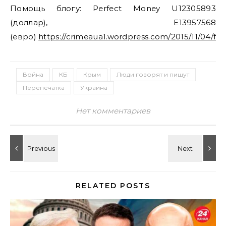
Помощь блогу: Perfect Money U12305893
(доллар), E13957568
(евро)
https://crimeaua1.wordpress.com/2015/11/04/fin
Война
КБ
Крым
Люди говорят и пишут
Перепечатка
Украина
Нет комментариев
RELATED POSTS