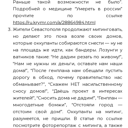
Раньше такой возможности не было”.
Подробней о медицине “Умереть в россии”
прочтите по ссылке
https://ru.krymr.com/a/28864984.html
Жители Севастополя продолжают митинговать,
но делают это пока возле своих домов,
которые оккупанты собираются снести — ну не
на площадь же идти, как бандеры. Лозунги у
ватников такие: “Не дадим резать по живому!”,
“Нам не нужны их деньги, оставьте нам наши
дома!”, “После генплана нам обещали пустить
дорогу в обход, почему правительство нас
обманывает?”, “Скажем НЕТ насильственному
сносу домов!”, “Даёшь проект в интересах
жителей!”, “Сносить дома не дадим!”, “Генплан —
многодетные бомжи”, “Отстояли город —
отстоим свой дом!”. Оккупанты на митинг,
разумеется, не пришли. В статье по ссылке
посмотрите фоторепортаж с митинга, а также