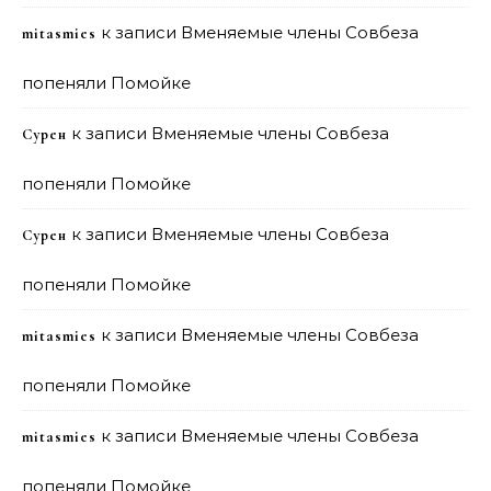
к записи
Вменяемые члены Совбеза
mitasmies
попеняли Помойке
к записи
Вменяемые члены Совбеза
Сурен
попеняли Помойке
к записи
Вменяемые члены Совбеза
Сурен
попеняли Помойке
к записи
Вменяемые члены Совбеза
mitasmies
попеняли Помойке
к записи
Вменяемые члены Совбеза
mitasmies
попеняли Помойке