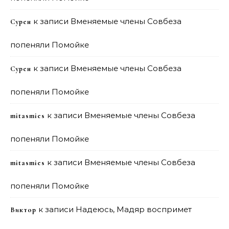
к записи
Вменяемые члены Совбеза
Сурен
попеняли Помойке
к записи
Вменяемые члены Совбеза
Сурен
попеняли Помойке
к записи
Вменяемые члены Совбеза
mitasmies
попеняли Помойке
к записи
Вменяемые члены Совбеза
mitasmies
попеняли Помойке
к записи
Надеюсь, Мадяр воспримет
Виктор