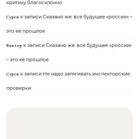
критику благосклонно
к записи
Сказано же: всё будущее «россии» –
Сурен
это её прошлое
к записи
Сказано же: всё будущее «россии»
Виктор
– это её прошлое
к записи
Не надо затягивать инспекторские
Сурен
проверки