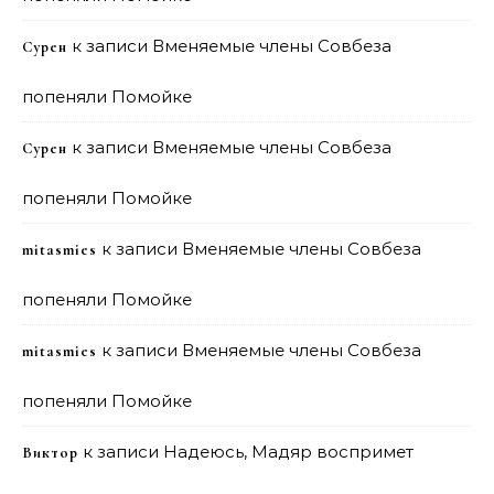
к записи
Вменяемые члены Совбеза
Сурен
попеняли Помойке
к записи
Вменяемые члены Совбеза
Сурен
попеняли Помойке
к записи
Вменяемые члены Совбеза
mitasmies
попеняли Помойке
к записи
Вменяемые члены Совбеза
mitasmies
попеняли Помойке
к записи
Надеюсь, Мадяр воспримет
Виктор