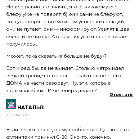
Но все равно это значит, что а) никакому его
блефу уже не поверят; б) они сами не блефуют,
когда говорят о возможном усилении санкций,
они не пугают, они — информируют. Усилят в два
счета, и не чихнут. А оно у них уже и так не кисло
получилось…
Может, пока сказать «я больше не буду»?
Вот и рад бы, да не выйдет. Столько натрындел
всякой хрени, что теперь — скажи такое — его
ДОМА на части разорвут. Ну, эти, которые
«крымнашбля»… И чё теперь делать?
Ответить
НАТАЛЬЯ
:
16.11.2014 В 10:31
Если верить последнему сообщению Цензора, то
футин таки покинул G-20. Оно-то, конечно,