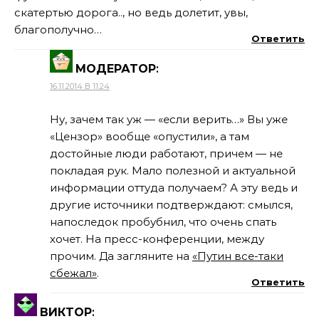
скатертью дорога.., но ведь долетит, увы,
благополучно…
Ответить
МОДЕРАТОР
:
16.11.2014 В 11:24
Ну, зачем так уж — «если верить…» Вы уже
«Цензор» вообще «опустили», а там
достойные люди работают, причем — не
покладая рук. Мало полезной и актуальной
информации оттуда получаем? А эту ведь и
другие источники подтверждают: смылся,
напоследок пробубнил, что очень спать
хочет. На пресс-конференции, между
прочим. Да загляните на
«Путин все-таки
сбежал»
.
Ответить
ВИКТОР
: