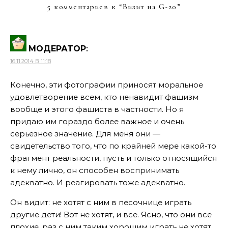
5 комментариев к “
Визит на G-20
”
МОДЕРАТОР
:
16.11.2014 В 11:18
Конечно, эти фотографии приносят моральное
удовлетворение всем, кто ненавидит фашизм
вообще и этого фашиста в частности. Но я
придаю им гораздо более важное и очень
серьезное значение. Для меня они —
свидетельство того, что по крайней мере какой-то
фрагмент реальности, пусть и только относящийся
к нему лично, он способен воспринимать
адекватно. И реагировать тоже адекватно.
Он видит: не хотят с ним в песочнице играть
другие дети! Вот не хотят, и все. Ясно, что они все
плохие, раз с ним таким хорошим играть не хотят.