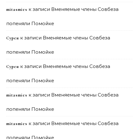
к записи
Вменяемые члены Совбеза
mitasmies
попеняли Помойке
к записи
Вменяемые члены Совбеза
Сурен
попеняли Помойке
к записи
Вменяемые члены Совбеза
Сурен
попеняли Помойке
к записи
Вменяемые члены Совбеза
mitasmies
попеняли Помойке
к записи
Вменяемые члены Совбеза
mitasmies
попеняли Помойке