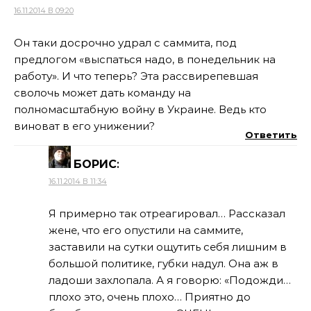
16.11.2014 В 09:20
Он таки досрочно удрал с саммита, под
предлогом «выспаться надо, в понедельник на
работу». И что теперь? Эта рассвирепевшая
сволочь может дать команду на
полномасштабную войну в Украине. Ведь кто
виноват в его унижении?
Ответить
БОРИС
:
16.11.2014 В 11:34
Я примерно так отреагировал… Рассказал
жене, что его опустили на саммите,
заставили на сутки ощутить себя лишним в
большой политике, губки надул. Она аж в
ладоши захлопала. А я говорю: «Подожди…
плохо это, очень плохо… Приятно до