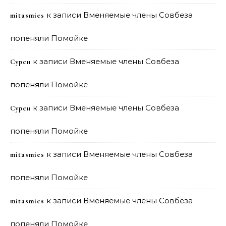
к записи
Вменяемые члены Совбеза
mitasmies
попеняли Помойке
к записи
Вменяемые члены Совбеза
Сурен
попеняли Помойке
к записи
Вменяемые члены Совбеза
Сурен
попеняли Помойке
к записи
Вменяемые члены Совбеза
mitasmies
попеняли Помойке
к записи
Вменяемые члены Совбеза
mitasmies
попеняли Помойке