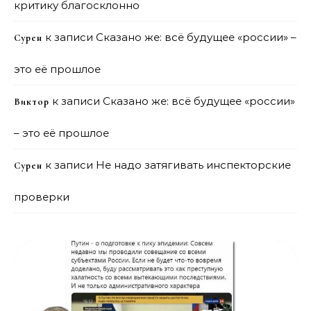
критику благосклонно
к записи
Сказано же: всё будущее «россии» –
Сурен
это её прошлое
к записи
Сказано же: всё будущее «россии»
Виктор
– это её прошлое
к записи
Не надо затягивать инспекторские
Сурен
проверки