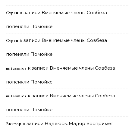
к записи
Вменяемые члены Совбеза
Сурен
попеняли Помойке
к записи
Вменяемые члены Совбеза
Сурен
попеняли Помойке
к записи
Вменяемые члены Совбеза
mitasmies
попеняли Помойке
к записи
Вменяемые члены Совбеза
mitasmies
попеняли Помойке
к записи
Надеюсь, Мадяр воспримет
Виктор