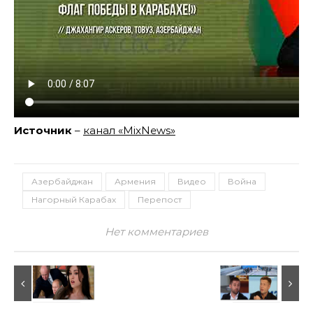
Источник
–
канал «MixNews»
Азербайджан
Армения
Видео
Война
Нагорный Карабах
Перепост
Нет комментариев