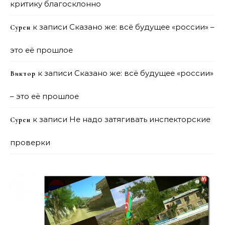
критику благосклонно
к записи
Сказано же: всё будущее «россии» –
Сурен
это её прошлое
к записи
Сказано же: всё будущее «россии»
Виктор
– это её прошлое
к записи
Не надо затягивать инспекторские
Сурен
проверки