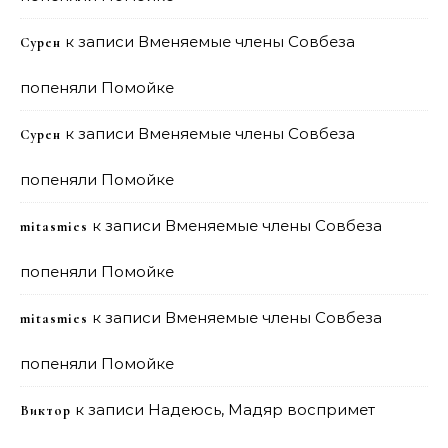
к записи
Вменяемые члены Совбеза
Сурен
попеняли Помойке
к записи
Вменяемые члены Совбеза
Сурен
попеняли Помойке
к записи
Вменяемые члены Совбеза
mitasmies
попеняли Помойке
к записи
Вменяемые члены Совбеза
mitasmies
попеняли Помойке
к записи
Надеюсь, Мадяр воспримет
Виктор