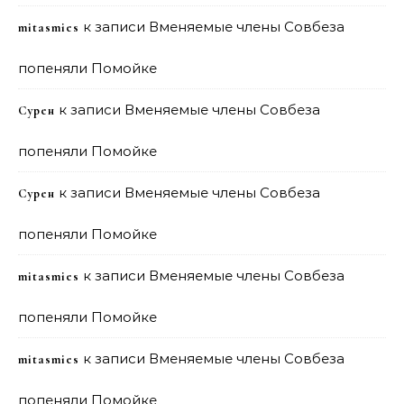
к записи
Вменяемые члены Совбеза
mitasmies
попеняли Помойке
к записи
Вменяемые члены Совбеза
Сурен
попеняли Помойке
к записи
Вменяемые члены Совбеза
Сурен
попеняли Помойке
к записи
Вменяемые члены Совбеза
mitasmies
попеняли Помойке
к записи
Вменяемые члены Совбеза
mitasmies
попеняли Помойке