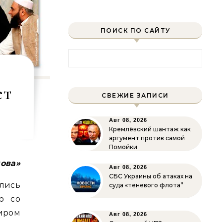
ПОИСК ПО САЙТУ
Найти:
ет
СВЕЖИЕ ЗАПИСИ
Авг 08, 2026
Кремлёвский шантаж как
аргумент против самой
Помойки
лова»
Авг 08, 2026
СБС Украины об атаках на
лись
суда «теневого флота”
р со
иром
Авг 08, 2026