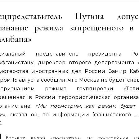
ецпредставитель Путина допус
изнание режима запрещенного в
алибана»
циальный представитель президента Ро
Афганистану, директор второго департамента 
истерства иностранных дел России Замир Каб
ром 15 августа сообщил, что Москва не будет сп
ризнанием режима группировки «Тали
прещенная в России террористическая организа
фганистане.
«Мы посмотрим, как режим будет 
и»
, сказал он, по информации [фашистского 
.
Вот-вот: читай «посмотрим, не схлестнёмся л