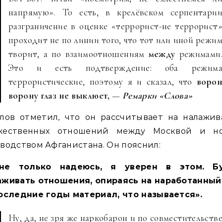
напрямую». То есть, в крелёвском серпентари
разграничение в оценке «террорист-не террорист
проходит не по линии того, что тот или иной режи
творит, а по взаимоотношениям
между
режимами
Это и есть подтверждение: оба режим
террористические, поэтому я и сказал, что
воро
ворону глаз не выклюет,
—
Ремарки «Слова»
улов отметил, что он рассчитывает на налажив
жественных отношений между Москвой и н
водством Афганистана. Он пояснил:
не только надеюсь, я уверен в этом. Б
аживать отношения, опираясь на наработанный
оследние годы материал, что называется».
Ну, да, не зря же наркобарон и по совместительств