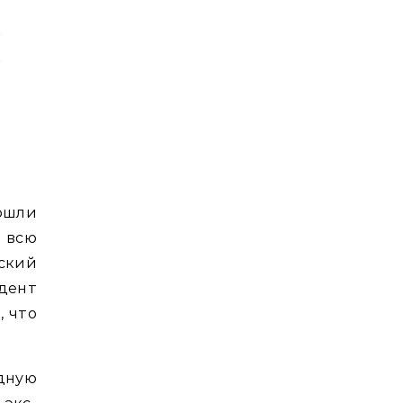
и
и
!
,
ошли
 всю
ский
дент
, что
дную