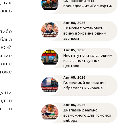
Сызранский НПЗ
, так
принадлежит «Роснефти»
лось
Авг 08, 2026
Си может остановить
 либо
войну в Украине одним
звонком
бана
БКОЙ
Авг 05, 2026
икие
Институт считался одним
из главных научных
 он с
центров
тоже
Авг 05, 2026
Вменяемый россиянин
обратился к Украине
ду ни
одно
Авг 05, 2026
я… в
Диапазон реально
возможного для Помойки
выбора