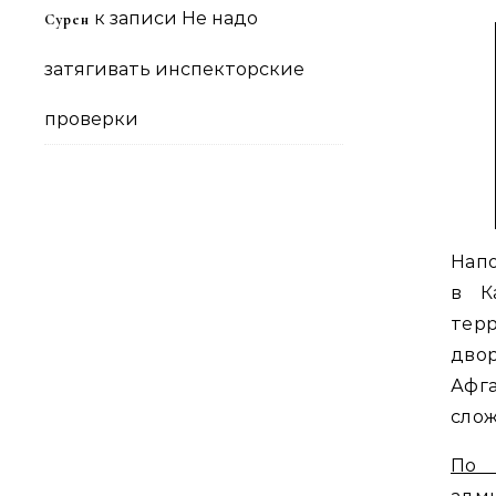
к записи
Не надо
Сурен
затягивать инспекторские
проверки
Нап
в К
тер
дво
Афга
слож
По 