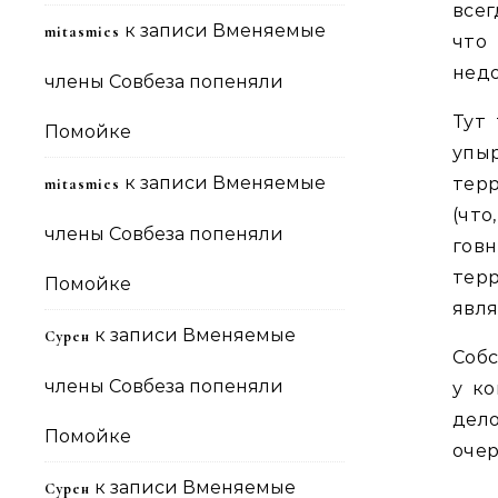
всег
к записи
Вменяемые
mitasmies
что
недо
члены Совбеза попеняли
Тут 
Помойке
упы
к записи
Вменяемые
тер
mitasmies
(чт
члены Совбеза попеняли
говн
тер
Помойке
явля
к записи
Вменяемые
Сурен
Собс
члены Совбеза попеняли
у к
дел
Помойке
очер
к записи
Вменяемые
Сурен