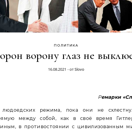
ПОЛИТИКА
орон ворону глаз не выклю
16.08.2021
- от
Slovo
Ремарки «С
 людоедских режима, пока они не схлестну
рямую между собой, как в своё время Гитле
линым, в противостоянии с цивилизованным м