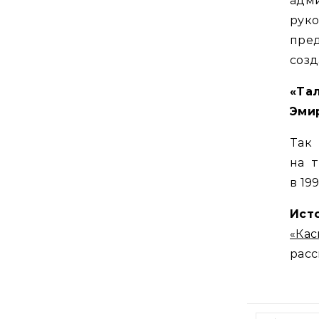
адм
рук
пре
созд
«Та
Эми
Так
на 
в 19
Ист
«Ка
расс