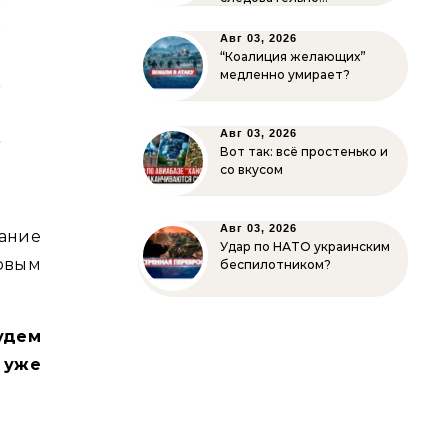
и
Авг 03, 2026
»
“Коалиция желающих”
медленно умирает?
м
.
а
Авг 03, 2026
Вот так: всё простенько и
н
со вкусом
Авг 03, 2026
ание
Удар по НАТО украинским
овым
беспилотником?
удем
 уже
е