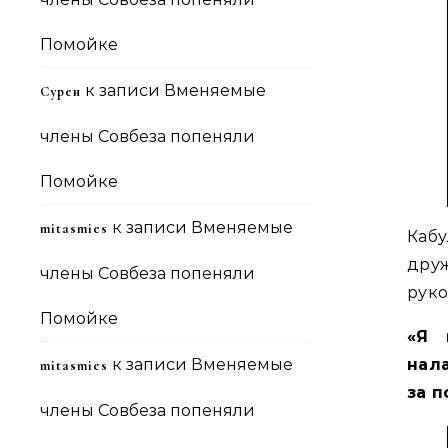
Помойке
к записи
Вменяемые
Сурен
члены Совбеза попеняли
Помойке
к записи
Вменяемые
mitasmies
Каб
дру
члены Совбеза попеняли
руко
Помойке
«Я 
к записи
Вменяемые
нал
mitasmies
за п
члены Совбеза попеняли