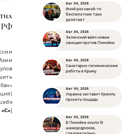
Авг 04, 2026
Иной раз какой-то
тил
беспилотник таки
долетает
 РФ
Авг 04, 2026
Зеленский ввёл новые
санкции против Помойки
ссии
Азии
Авг 04, 2026
Санитарно-гигиенические
улов
работы в Крыму
ешить
бан»
Авг 04, 2026
ция)
Украина заставит Кремль
просить пощады
себя
–
«С»
]
Авг 03, 2026
В Помойке около 15
шахедодромов,
и
следовательно…