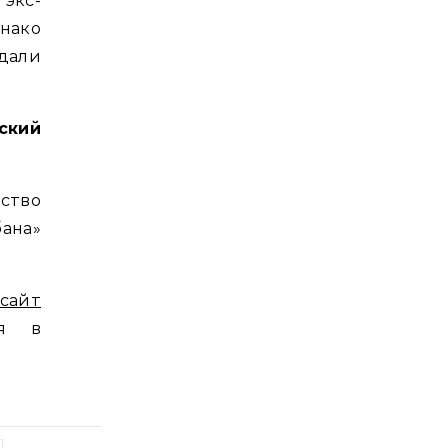
экс-
нако
дали
ский
ство
ана»
сайт
ся в