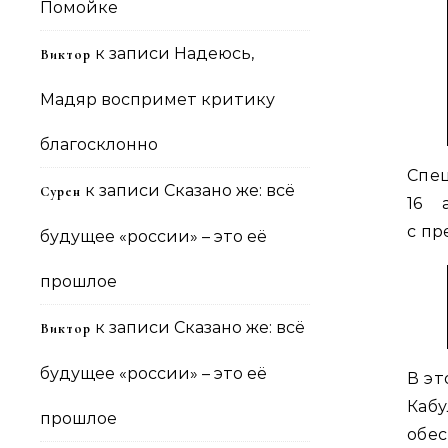
Помойке
к записи
Надеюсь,
Виктор
Мадяр воспримет критику
благосклонно
Спе
к записи
Сказано же: всё
Сурен
16 
с пр
будущее «россии» – это её
прошлое
к записи
Сказано же: всё
Виктор
будущее «россии» – это её
В эт
Каб
прошлое
обес