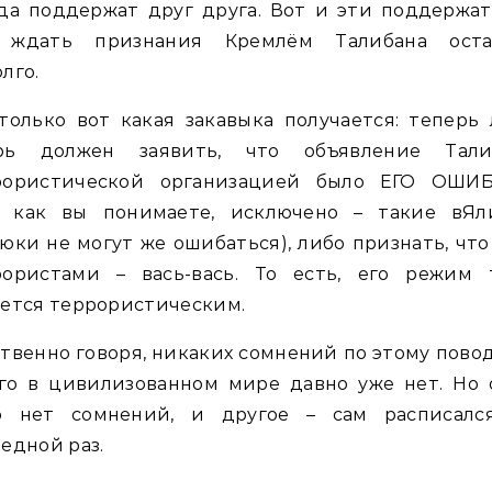
да поддержат друг друга. Вот и эти поддержат
 ждать признания Кремлём Талибана оста
лго.
только вот какая закавыка получается: теперь
рь должен заявить, что объявление Тали
рористической организацией было ЕГО ОШИ
о, как вы понимаете, исключено – такие вЯл
юки не могут же ошибаться), либо признать, что
рористами – вась-вась. То есть, его режим 
ется террористическим.
твенно говоря, никаких сомнений по этому пово
ого в цивилизованном мире давно уже нет. Но 
о нет сомнений, и другое – сам расписалс
едной раз.