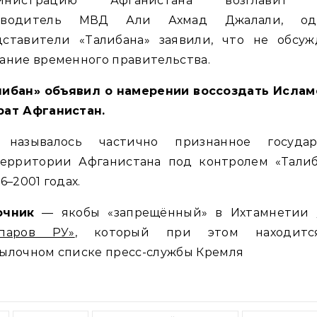
инистрацию Афганистана возглавит 
оводитель МВД Али Ахмад Джалали, од
дставители «Талибана» заявили, что не обсуж
ание временного правительства.
либан» объявил о намерении воссоздать Ислам
рат Афганистан.
 называлось частично признанное государ
территории Афганистана под контролем «Талиб
96–2001 годах.
очник
— якобы «запрещённый» в Ихтамнетии
спаров РУ»
, который при этом находит
ылочном списке пресс-службы Кремля