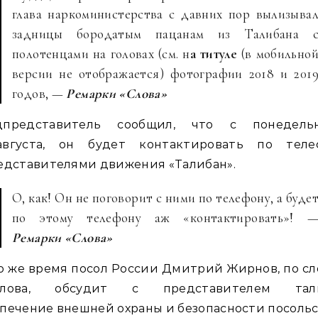
глава наркоминистерства с давних пор вылизыва
задницы бородатым пацанам из Талибана 
полотенцами на головах (см. н
а титуле
(в мобильно
версии не отображается) фотографии 2018 и 201
годов, —
Ремарки «Слова»
цпредставитель сообщил, что с понедельн
августа, он будет контактировать по теле
едставителями движения «Талибан».
О, как! Он не поговорит с ними по телефону, а буде
по этому телефону аж «контактировать»! 
Ремарки «Слова»
о же время посол России Дмитрий Жирнов, по с
улова, обсудит с представителем тал
печение внешней охраны и безопасности посольс