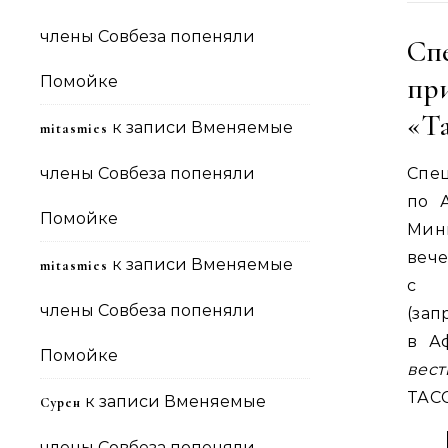
члены Совбеза попеняли
Сп
пр
Помойке
«Т
к записи
Вменяемые
mitasmies
члены Совбеза попеняли
Спе
по 
Помойке
Мин
вече
к записи
Вменяемые
mitasmies
с п
члены Совбеза попеняли
(за
в А
Помойке
вест
ТАСС
к записи
Вменяемые
Сурен
члены Совбеза попеняли