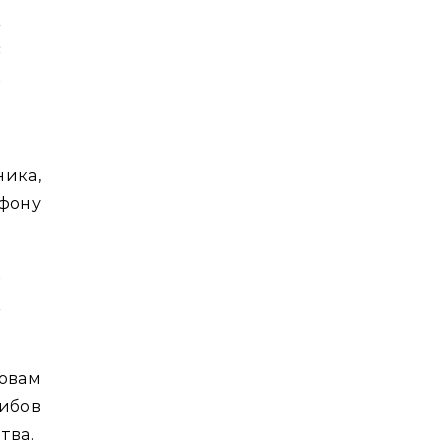
л
с
й
9
ика,
фону
т
—
ловам
ибов
тва.