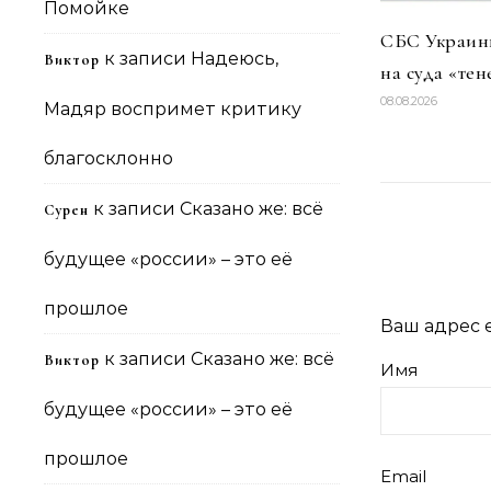
Помойке
СБС Украины
к записи
Надеюсь,
Виктор
на суда «тен
08.08.2026
Мадяр воспримет критику
благосклонно
к записи
Сказано же: всё
Сурен
будущее «россии» – это её
прошлое
Ваш адрес e
к записи
Сказано же: всё
Виктор
Имя
будущее «россии» – это её
прошлое
Email