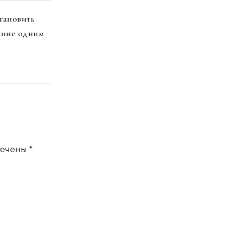
тановить
аине одним
мечены
*