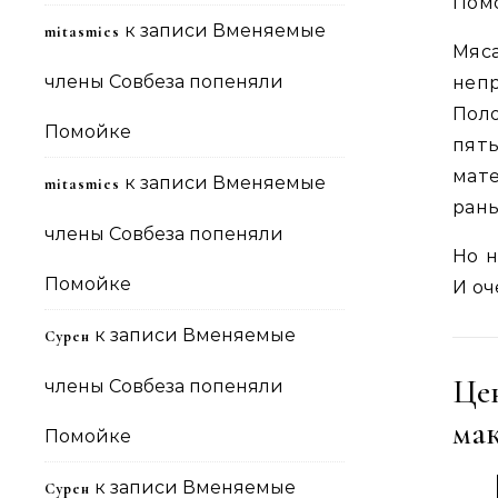
Помо
к записи
Вменяемые
mitasmies
Мяса
члены Совбеза попеняли
неп
Поло
Помойке
пять
мате
к записи
Вменяемые
mitasmies
рань
члены Совбеза попеняли
Но н
Помойке
И оч
к записи
Вменяемые
Сурен
Це
члены Совбеза попеняли
ма
Помойке
к записи
Вменяемые
Сурен