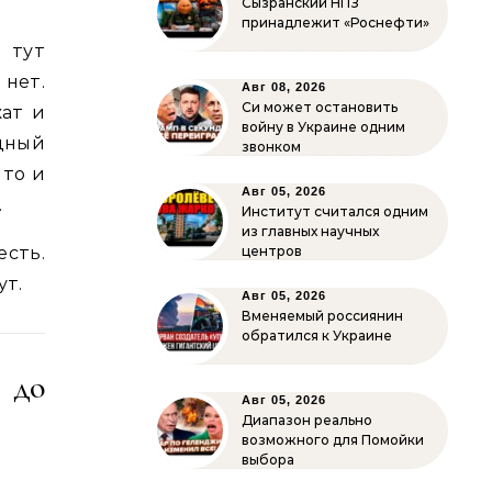
Сызранский НПЗ
принадлежит «Роснефти»
И тут
нет.
Авг 08, 2026
Си может остановить
жат и
войну в Украине одним
одный
звонком
 то и
Авг 05, 2026
.
Институт считался одним
из главных научных
есть.
центров
ут.
Авг 05, 2026
Вменяемый россиянин
обратился к Украине
 до
Авг 05, 2026
Диапазон реально
возможного для Помойки
выбора
ё