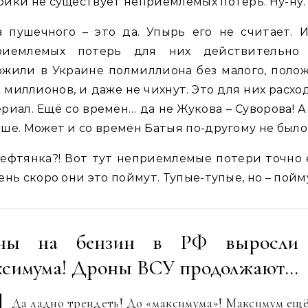
йки не существует неприемлемых потерь. Ну-ну.
 пушечного – это да. Упырь его не считает. 
риемлемых потерь для них действительно 
жили в Украине полмиллиона без малого, поло
 миллионов, и даже не чихнут. Это для них расх
риал. Ещё со времён… да не Жукова – Суворова! А
ше. Может и со времён Батыя по-другому не было
ефтянка?! Вот тут неприемлемые потери точно 
ень скоро они это поймут. Тупые-тупые, но – пойм
ны на бензин в РФ выросли
ксимума! Дроны ВСУ продолжают…
Да ладно трендеть! До «максимума»! Максимум ещ