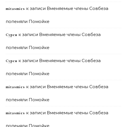
к записи
Вменяемые члены Совбеза
mitasmies
попеняли Помойке
к записи
Вменяемые члены Совбеза
Сурен
попеняли Помойке
к записи
Вменяемые члены Совбеза
Сурен
попеняли Помойке
к записи
Вменяемые члены Совбеза
mitasmies
попеняли Помойке
к записи
Вменяемые члены Совбеза
mitasmies
попеняли Помойке