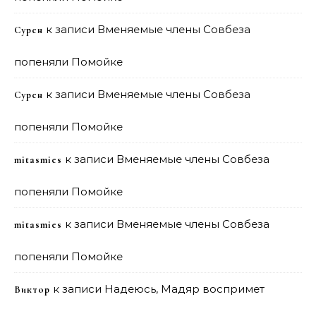
к записи
Вменяемые члены Совбеза
Сурен
попеняли Помойке
к записи
Вменяемые члены Совбеза
Сурен
попеняли Помойке
к записи
Вменяемые члены Совбеза
mitasmies
попеняли Помойке
к записи
Вменяемые члены Совбеза
mitasmies
попеняли Помойке
к записи
Надеюсь, Мадяр воспримет
Виктор