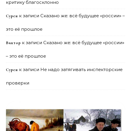
критику благосклонно
к записи
Сказано же: всё будущее «россии» –
Сурен
это её прошлое
к записи
Сказано же: всё будущее «россии»
Виктор
– это её прошлое
к записи
Не надо затягивать инспекторские
Сурен
проверки