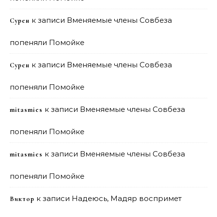
к записи
Вменяемые члены Совбеза
Сурен
попеняли Помойке
к записи
Вменяемые члены Совбеза
Сурен
попеняли Помойке
к записи
Вменяемые члены Совбеза
mitasmies
попеняли Помойке
к записи
Вменяемые члены Совбеза
mitasmies
попеняли Помойке
к записи
Надеюсь, Мадяр воспримет
Виктор