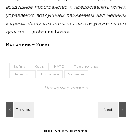
воздушное пространство и предоставлять услуги
управления воздушным движением над Черным
морем»
.
«Хочу отметить, что за эти услуги платят
деньги»
, — добавил Божок.
Источник
– Униан
Война
Крым
НАТО
Перепечатка
Перепост
Политика
Украина
Нет комментариев
RELATED POSTS