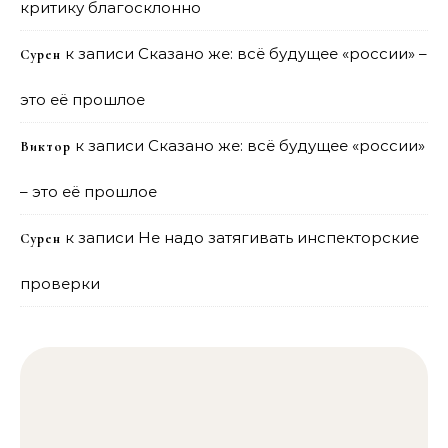
критику благосклонно
к записи
Сказано же: всё будущее «россии» –
Сурен
это её прошлое
к записи
Сказано же: всё будущее «россии»
Виктор
– это её прошлое
к записи
Не надо затягивать инспекторские
Сурен
проверки