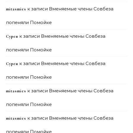
к записи
Вменяемые члены Совбеза
mitasmies
попеняли Помойке
к записи
Вменяемые члены Совбеза
Сурен
попеняли Помойке
к записи
Вменяемые члены Совбеза
Сурен
попеняли Помойке
к записи
Вменяемые члены Совбеза
mitasmies
попеняли Помойке
к записи
Вменяемые члены Совбеза
mitasmies
попеняли Помойке