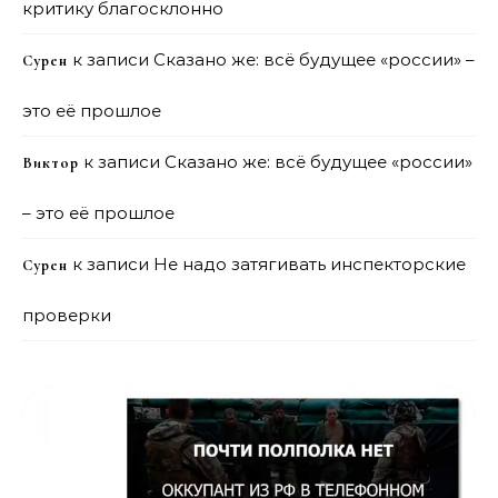
критику благосклонно
к записи
Сказано же: всё будущее «россии» –
Сурен
это её прошлое
к записи
Сказано же: всё будущее «россии»
Виктор
– это её прошлое
к записи
Не надо затягивать инспекторские
Сурен
проверки