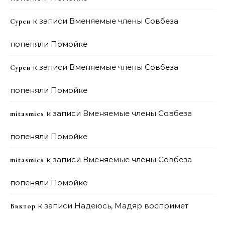
к записи
Вменяемые члены Совбеза
Сурен
попеняли Помойке
к записи
Вменяемые члены Совбеза
Сурен
попеняли Помойке
к записи
Вменяемые члены Совбеза
mitasmies
попеняли Помойке
к записи
Вменяемые члены Совбеза
mitasmies
попеняли Помойке
к записи
Надеюсь, Мадяр воспримет
Виктор