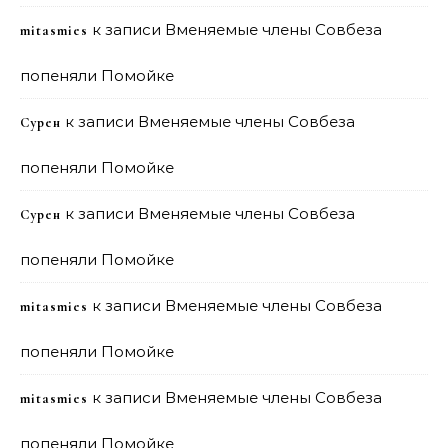
к записи
Вменяемые члены Совбеза
mitasmies
попеняли Помойке
к записи
Вменяемые члены Совбеза
Сурен
попеняли Помойке
к записи
Вменяемые члены Совбеза
Сурен
попеняли Помойке
к записи
Вменяемые члены Совбеза
mitasmies
попеняли Помойке
к записи
Вменяемые члены Совбеза
mitasmies
попеняли Помойке