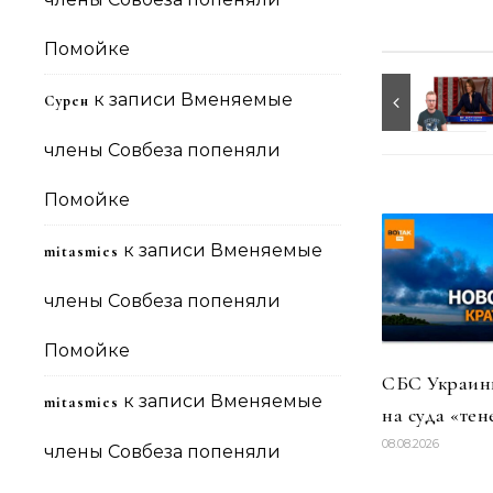
Помойке
к записи
Вменяемые
Сурен
члены Совбеза попеняли
Помойке
к записи
Вменяемые
mitasmies
члены Совбеза попеняли
Помойке
СБС Украины
к записи
Вменяемые
mitasmies
на суда «тен
08.08.2026
члены Совбеза попеняли