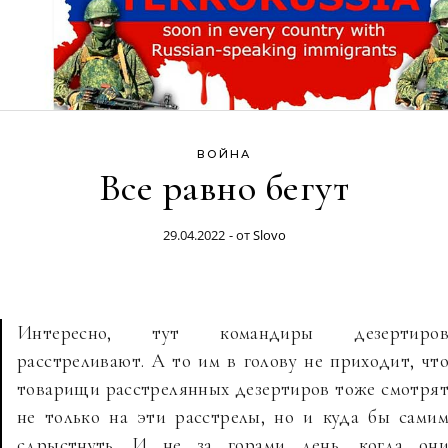
ВОЙНА
Все равно бегут
29.04.2022
- от
Slovo
Интересно, тут командиры дезертиро
расстреливают. А то им в голову не приходит, чт
товарищи расстрелянных дезертиров тоже смотря
не только на эти расстрелы, но и куда бы сами
сдрыстнуть. И не за горами день, когда он