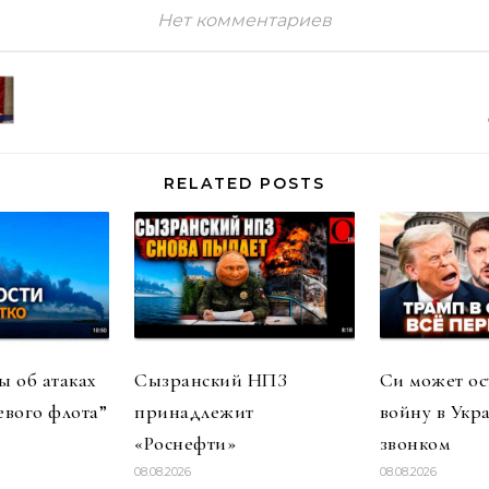
Нет комментариев
RELATED POSTS
 об атаках
Сызранский НПЗ
Си может ос
евого флота”
принадлежит
войну в Укр
«Роснефти»
звонком
08.08.2026
08.08.2026