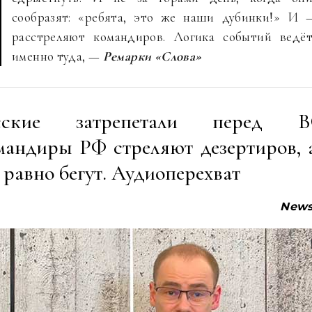
сообразят: «ребята, это же наши дубинки!» И 
расстреляют командиров. Логика событий ведё
именно туда, —
Ремарки «Слова»
сские затрепетали перед В
мандиры РФ стреляют дезертиров, а
 равно бегут. Аудиоперехват
News