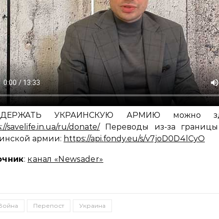
ДЕРЖАТЬ УКРАИНСКУЮ АРМИЮ можно зд
://savelife.in.ua/ru/donate/
Переводы из-за границы
инской армии:
https://api.fondy.eu/s/v7joD0D4lCyO
очник
:
канал «Newsader»
Война
Перепост
Украина