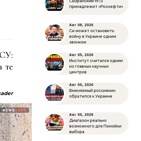
Сызранский НПЗ
–
принадлежит «Роснефти»
т
Авг 08, 2026
Си может остановить
войну в Украине одним
звонком
СУ:
Авг 05, 2026
Институт считался одним
 те
из главных научных
центров
Авг 05, 2026
Вменяемый россиянин
ader
обратился к Украине
Авг 05, 2026
Диапазон реально
возможного для Помойки
выбора