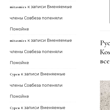
к записи
Вменяемые
mitasmies
члены Совбеза попеняли
Помойке
к записи
Вменяемые
Ру
mitasmies
Ко
члены Совбеза попеняли
все
Помойке
к записи
Вменяемые
Сурен
члены Совбеза попеняли
Помойке
к записи
Вменяемые
Сурен