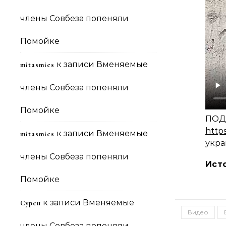
члены Совбеза попеняли
Помойке
к записи
Вменяемые
mitasmies
члены Совбеза попеняли
Помойке
ПОД
https
к записи
Вменяемые
mitasmies
укра
члены Совбеза попеняли
Ист
Помойке
к записи
Вменяемые
Сурен
Видео
члены Совбеза попеняли