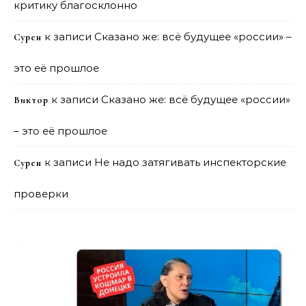
критику благосклонно
к записи
Сказано же: всё будущее «россии» –
Сурен
это её прошлое
к записи
Сказано же: всё будущее «россии»
Виктор
– это её прошлое
к записи
Не надо затягивать инспекторские
Сурен
проверки