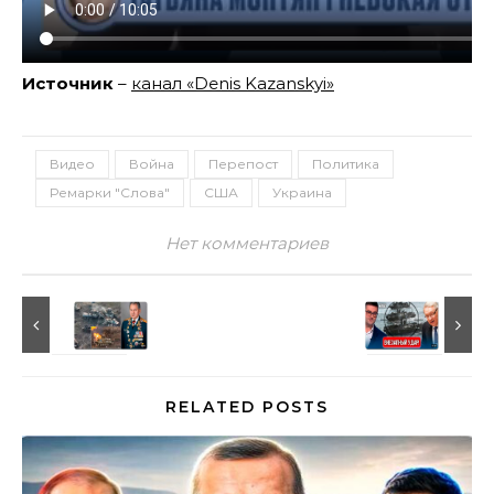
Источник
–
канал «Denis Kazanskyi»
Видео
Война
Перепост
Политика
Ремарки "Слова"
США
Украина
Нет комментариев
RELATED POSTS