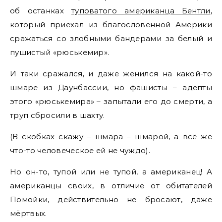
об останках
туповатого американца Бентли
,
который приехал из благословенной Америки
сражаться со злобными бандерами за белый и
пушистый «рюськемир».
И таки сражался, и даже женился на какой-то
шмаре из Даунбассии, но фашисты – адепты
этого «рюськемира» – запытали его до смерти, а
труп сбросили в шахту.
(В скобках скажу – шмара – шмарой, а всё же
что-то человеческое ей не чуждо).
Но он-то, тупой или не тупой, а американец! А
американцы своих, в отличие от обитателей
Помойки, действительно не бросают, даже
мёртвых.