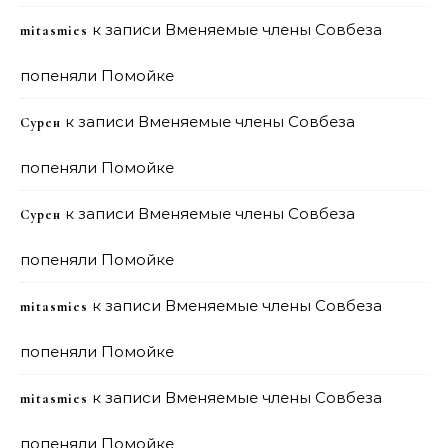
к записи
Вменяемые члены Совбеза
mitasmies
попеняли Помойке
к записи
Вменяемые члены Совбеза
Сурен
попеняли Помойке
к записи
Вменяемые члены Совбеза
Сурен
попеняли Помойке
к записи
Вменяемые члены Совбеза
mitasmies
попеняли Помойке
к записи
Вменяемые члены Совбеза
mitasmies
попеняли Помойке