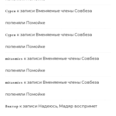
к записи
Вменяемые члены Совбеза
Сурен
попеняли Помойке
к записи
Вменяемые члены Совбеза
Сурен
попеняли Помойке
к записи
Вменяемые члены Совбеза
mitasmies
попеняли Помойке
к записи
Вменяемые члены Совбеза
mitasmies
попеняли Помойке
к записи
Надеюсь, Мадяр воспримет
Виктор