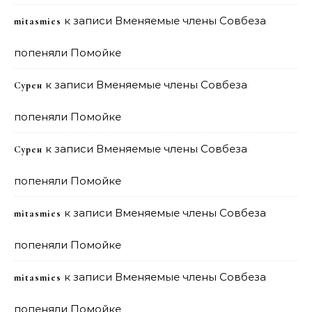
к записи
Вменяемые члены Совбеза
mitasmies
попеняли Помойке
к записи
Вменяемые члены Совбеза
Сурен
попеняли Помойке
к записи
Вменяемые члены Совбеза
Сурен
попеняли Помойке
к записи
Вменяемые члены Совбеза
mitasmies
попеняли Помойке
к записи
Вменяемые члены Совбеза
mitasmies
попеняли Помойке