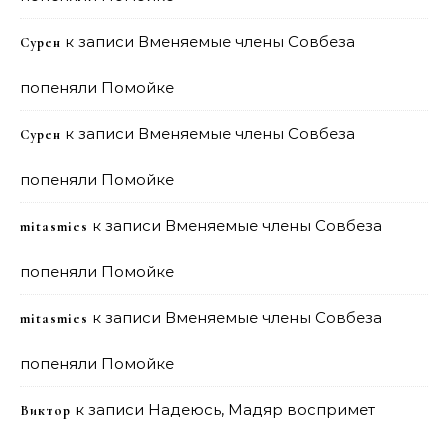
к записи
Вменяемые члены Совбеза
Сурен
попеняли Помойке
к записи
Вменяемые члены Совбеза
Сурен
попеняли Помойке
к записи
Вменяемые члены Совбеза
mitasmies
попеняли Помойке
к записи
Вменяемые члены Совбеза
mitasmies
попеняли Помойке
к записи
Надеюсь, Мадяр воспримет
Виктор