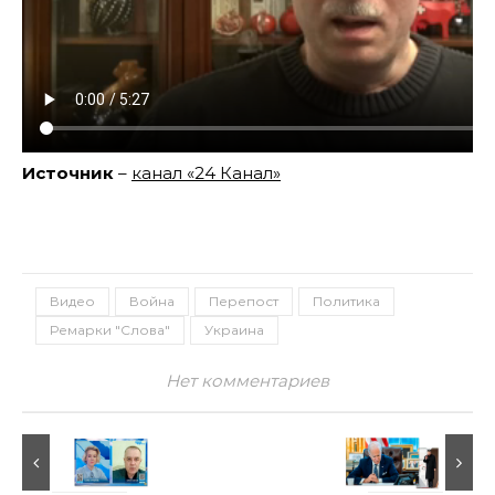
Источник
–
канал «24 Канал»
Видео
Война
Перепост
Политика
Ремарки "Слова"
Украина
Нет комментариев