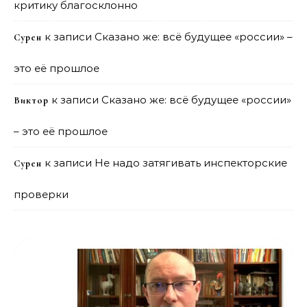
критику благосклонно
к записи
Сказано же: всё будущее «россии» –
Сурен
это её прошлое
к записи
Сказано же: всё будущее «россии»
Виктор
– это её прошлое
к записи
Не надо затягивать инспекторские
Сурен
проверки