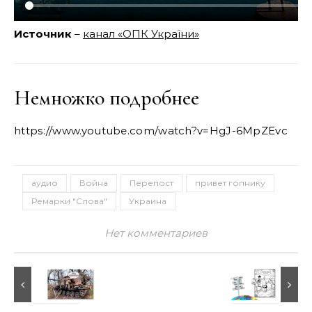
Источник
–
канал «ОПК України»
Немножко подробнее
https://www.youtube.com/watch?v=HgJ-6MpZEvc
аудио
Война
Перепост
привет гопнику
Ремарки "Слова"
Украина
Нет комментариев