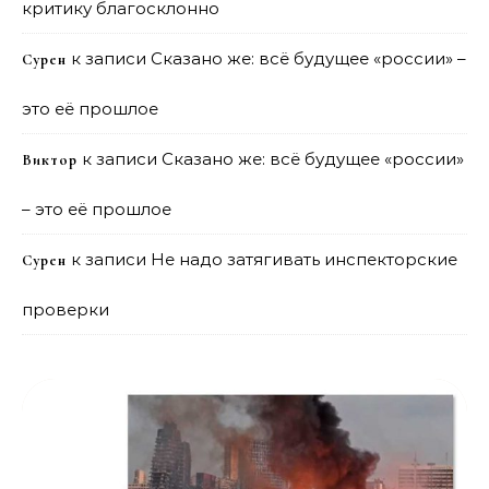
критику благосклонно
к записи
Сказано же: всё будущее «россии» –
Сурен
это её прошлое
к записи
Сказано же: всё будущее «россии»
Виктор
– это её прошлое
к записи
Не надо затягивать инспекторские
Сурен
проверки