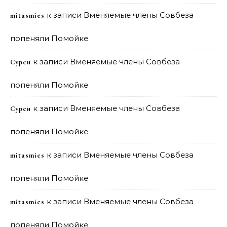
к записи
Вменяемые члены Совбеза
mitasmies
попеняли Помойке
к записи
Вменяемые члены Совбеза
Сурен
попеняли Помойке
к записи
Вменяемые члены Совбеза
Сурен
попеняли Помойке
к записи
Вменяемые члены Совбеза
mitasmies
попеняли Помойке
к записи
Вменяемые члены Совбеза
mitasmies
попеняли Помойке