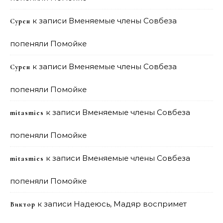
к записи
Вменяемые члены Совбеза
Сурен
попеняли Помойке
к записи
Вменяемые члены Совбеза
Сурен
попеняли Помойке
к записи
Вменяемые члены Совбеза
mitasmies
попеняли Помойке
к записи
Вменяемые члены Совбеза
mitasmies
попеняли Помойке
к записи
Надеюсь, Мадяр воспримет
Виктор