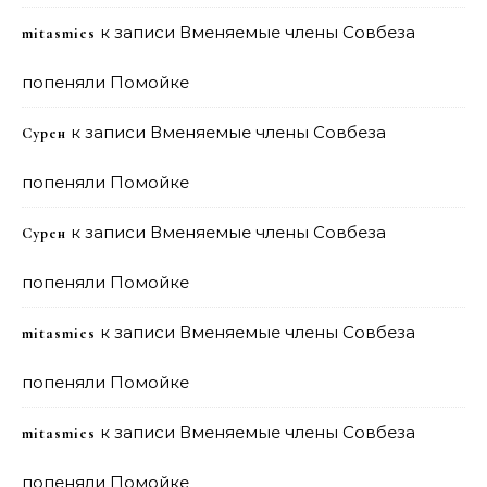
к записи
Вменяемые члены Совбеза
mitasmies
попеняли Помойке
к записи
Вменяемые члены Совбеза
Сурен
попеняли Помойке
к записи
Вменяемые члены Совбеза
Сурен
попеняли Помойке
к записи
Вменяемые члены Совбеза
mitasmies
попеняли Помойке
к записи
Вменяемые члены Совбеза
mitasmies
попеняли Помойке