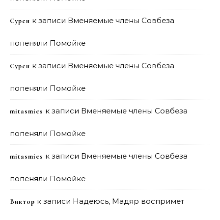
к записи
Вменяемые члены Совбеза
Сурен
попеняли Помойке
к записи
Вменяемые члены Совбеза
Сурен
попеняли Помойке
к записи
Вменяемые члены Совбеза
mitasmies
попеняли Помойке
к записи
Вменяемые члены Совбеза
mitasmies
попеняли Помойке
к записи
Надеюсь, Мадяр воспримет
Виктор