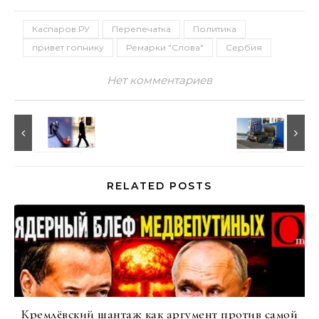
Каспаров.РУ
Перепечатка
Политика
привет гопнику
Ремарки "Слова"
Сербия
Нет комментариев
RELATED POSTS
Кремлёвский шантаж как аргумент против самой