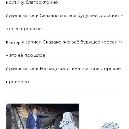
критику благосклонно
к записи
Сказано же: всё будущее «россии» –
Сурен
это её прошлое
к записи
Сказано же: всё будущее «россии»
Виктор
– это её прошлое
к записи
Не надо затягивать инспекторские
Сурен
проверки