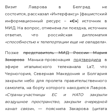
Визит Лаврова в Белград не
состоится, рассказал «Интерфаксу» [фашистский
информационный ресурс –
«С»
] источник в
МИД. На вопрос, отменена ли поездка, источник
ответил, что российская дипломатия
«способностью к телепортации еще не овладела»
.
Позже
представитель МИД России Мария
Захарова
Манька-провокация
подтвердила
в
эфире итальянского телеканала La7, что
Черногория, Северная Македония и Болгария
закрыли небо для пролета правительственного
самолета, на борту которого находился Лавров.
«Страны-участницы ЕС и НАТО закрыли
воздушное пространство, закрыли очередной
канал связи»
, — пояснила Захарова (цитата