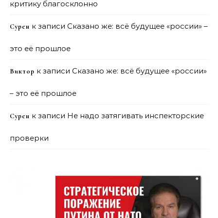
критику благосклонно
к записи
Сказано же: всё будущее «россии» –
Сурен
это её прошлое
к записи
Сказано же: всё будущее «россии»
Виктор
– это её прошлое
к записи
Не надо затягивать инспекторские
Сурен
проверки