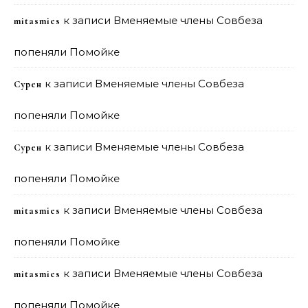
к записи
Вменяемые члены Совбеза
mitasmies
попеняли Помойке
к записи
Вменяемые члены Совбеза
Сурен
попеняли Помойке
к записи
Вменяемые члены Совбеза
Сурен
попеняли Помойке
к записи
Вменяемые члены Совбеза
mitasmies
попеняли Помойке
к записи
Вменяемые члены Совбеза
mitasmies
попеняли Помойке