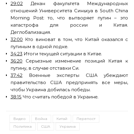
29:02
Декан факультета Международных
отношений Университета Синьхуа в South China
Morning Post: то, что вытворяет путин – это
катастрофа для россии и Китая.
Деглобализация.
32:00
Кто виноват в том, что Китай оказался с
путиным в одной лодке.
34:23
Итоги текущей ситуации в Китае.
36:20
Серьезные изменение позиций Китая к
путину, в случае отставки Си.
37:42
Военные эксперты США убеждают
правительство США предпринять все меры,
чтобы Украина добилась победы.
38:15
Что считать победой в Украине.
Видео
Война
Китай
Перепост
Политика
США
Украина