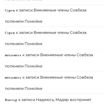
к записи
Вменяемые члены Совбеза
Сурен
попеняли Помойке
к записи
Вменяемые члены Совбеза
Сурен
попеняли Помойке
к записи
Вменяемые члены Совбеза
mitasmies
попеняли Помойке
к записи
Вменяемые члены Совбеза
mitasmies
попеняли Помойке
к записи
Надеюсь, Мадяр воспримет
Виктор