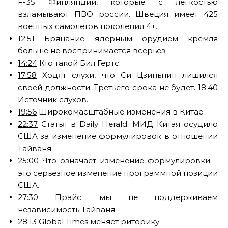
F-35 Финляндии, которые с легкостью
взламывают ПВО россии. Швеция имеет 425
военных самолетов поколения 4+.
12:51
Бряцание ядерным орудием кремля
больше не воспринимается всерьез.
14:24
Кто такой Бил Гертс.
17:58
Ходят слухи, что Си Цзиньпин лишился
своей должности. Третьего срока не будет.
18:40
Источник слухов.
19:56
Широкомасштабные изменения в Китае.
22:37
Статья в Daily Herald: МИД Китая осудило
США за изменение формулировок в отношении
Тайваня.
25:00
Что означает изменение формулировки –
это серьезное изменение программной позиции
США.
27:30
Прайс: мы не поддерживаем
независимость Тайваня.
28:13
Global Times меняет риторику.