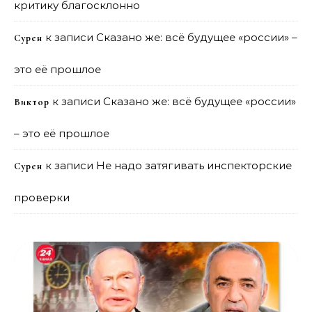
критику благосклонно
к записи
Сказано же: всё будущее «россии» –
Сурен
это её прошлое
к записи
Сказано же: всё будущее «россии»
Виктор
– это её прошлое
к записи
Не надо затягивать инспекторские
Сурен
проверки