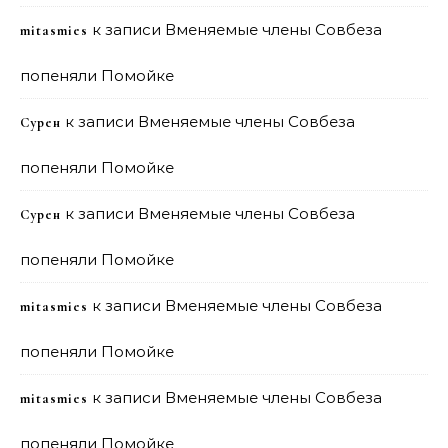
к записи
Вменяемые члены Совбеза
mitasmies
попеняли Помойке
к записи
Вменяемые члены Совбеза
Сурен
попеняли Помойке
к записи
Вменяемые члены Совбеза
Сурен
попеняли Помойке
к записи
Вменяемые члены Совбеза
mitasmies
попеняли Помойке
к записи
Вменяемые члены Совбеза
mitasmies
попеняли Помойке