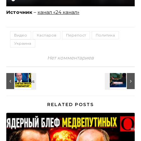
Источник
–
канал «24 канал»
Видео
Каспаров
Перепост
Политика
Украина
Нет комментариев
RELATED POSTS