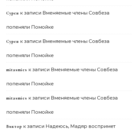
к записи
Вменяемые члены Совбеза
Сурен
попеняли Помойке
к записи
Вменяемые члены Совбеза
Сурен
попеняли Помойке
к записи
Вменяемые члены Совбеза
mitasmies
попеняли Помойке
к записи
Вменяемые члены Совбеза
mitasmies
попеняли Помойке
к записи
Надеюсь, Мадяр воспримет
Виктор