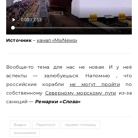
Источник
–
канал «MixNews»
Вообще-то тема для нас не новая. И у неё
аспекты — залюбуешься. Напомню , что
российские корабли
не могут пройти
по
собственному
Северному морскому пути
из-за
санкций —
Ремарки «Слова»
Видео
Перепост
привет гопнику
экономика