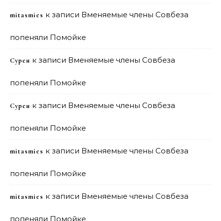
к записи
Вменяемые члены Совбеза
mitasmies
попеняли Помойке
к записи
Вменяемые члены Совбеза
Сурен
попеняли Помойке
к записи
Вменяемые члены Совбеза
Сурен
попеняли Помойке
к записи
Вменяемые члены Совбеза
mitasmies
попеняли Помойке
к записи
Вменяемые члены Совбеза
mitasmies
попеняли Помойке