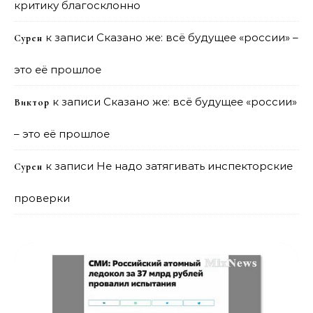
критику благосклонно
к записи
Сказано же: всё будущее «россии» –
Сурен
это её прошлое
к записи
Сказано же: всё будущее «россии»
Виктор
– это её прошлое
к записи
Не надо затягивать инспекторские
Сурен
проверки