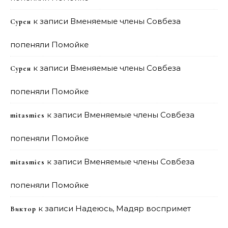
к записи
Вменяемые члены Совбеза
Сурен
попеняли Помойке
к записи
Вменяемые члены Совбеза
Сурен
попеняли Помойке
к записи
Вменяемые члены Совбеза
mitasmies
попеняли Помойке
к записи
Вменяемые члены Совбеза
mitasmies
попеняли Помойке
к записи
Надеюсь, Мадяр воспримет
Виктор