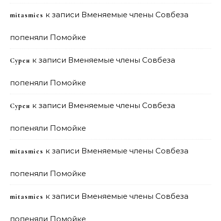
к записи
Вменяемые члены Совбеза
mitasmies
попеняли Помойке
к записи
Вменяемые члены Совбеза
Сурен
попеняли Помойке
к записи
Вменяемые члены Совбеза
Сурен
попеняли Помойке
к записи
Вменяемые члены Совбеза
mitasmies
попеняли Помойке
к записи
Вменяемые члены Совбеза
mitasmies
попеняли Помойке