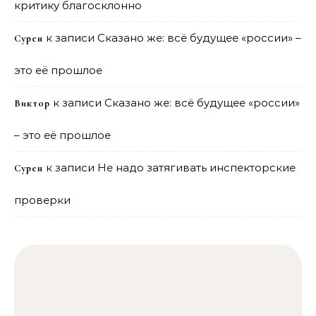
критику благосклонно
к записи
Сказано же: всё будущее «россии» –
Сурен
это её прошлое
к записи
Сказано же: всё будущее «россии»
Виктор
– это её прошлое
к записи
Не надо затягивать инспекторские
Сурен
проверки