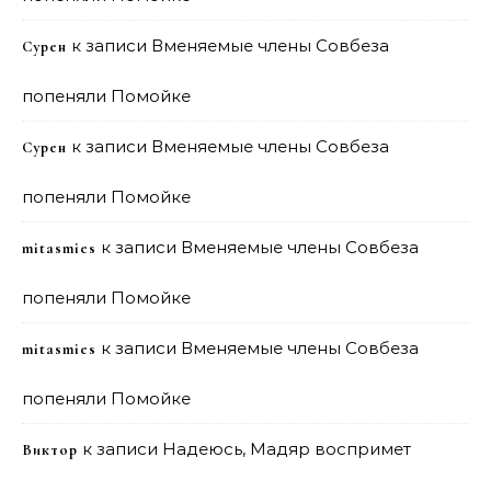
к записи
Вменяемые члены Совбеза
Сурен
попеняли Помойке
к записи
Вменяемые члены Совбеза
Сурен
попеняли Помойке
к записи
Вменяемые члены Совбеза
mitasmies
попеняли Помойке
к записи
Вменяемые члены Совбеза
mitasmies
попеняли Помойке
к записи
Надеюсь, Мадяр воспримет
Виктор