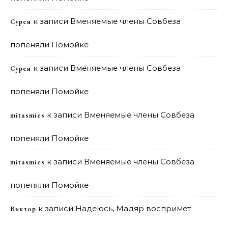
к записи
Вменяемые члены Совбеза
Сурен
попеняли Помойке
к записи
Вменяемые члены Совбеза
Сурен
попеняли Помойке
к записи
Вменяемые члены Совбеза
mitasmies
попеняли Помойке
к записи
Вменяемые члены Совбеза
mitasmies
попеняли Помойке
к записи
Надеюсь, Мадяр воспримет
Виктор