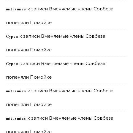
к записи
Вменяемые члены Совбеза
mitasmies
попеняли Помойке
к записи
Вменяемые члены Совбеза
Сурен
попеняли Помойке
к записи
Вменяемые члены Совбеза
Сурен
попеняли Помойке
к записи
Вменяемые члены Совбеза
mitasmies
попеняли Помойке
к записи
Вменяемые члены Совбеза
mitasmies
попеняли Помойке