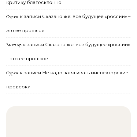
критику благосклонно
к записи
Сказано же: всё будущее «россии» –
Сурен
это её прошлое
к записи
Сказано же: всё будущее «россии»
Виктор
– это её прошлое
к записи
Не надо затягивать инспекторские
Сурен
проверки