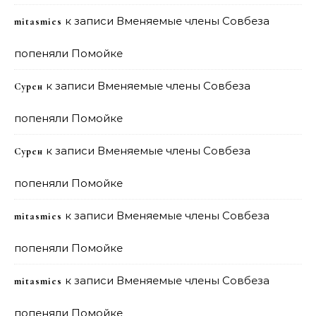
к записи
Вменяемые члены Совбеза
mitasmies
попеняли Помойке
к записи
Вменяемые члены Совбеза
Сурен
попеняли Помойке
к записи
Вменяемые члены Совбеза
Сурен
попеняли Помойке
к записи
Вменяемые члены Совбеза
mitasmies
попеняли Помойке
к записи
Вменяемые члены Совбеза
mitasmies
попеняли Помойке