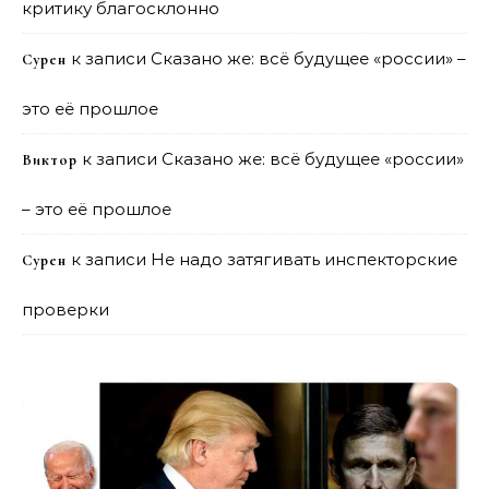
критику благосклонно
к записи
Сказано же: всё будущее «россии» –
Сурен
это её прошлое
к записи
Сказано же: всё будущее «россии»
Виктор
– это её прошлое
к записи
Не надо затягивать инспекторские
Сурен
проверки