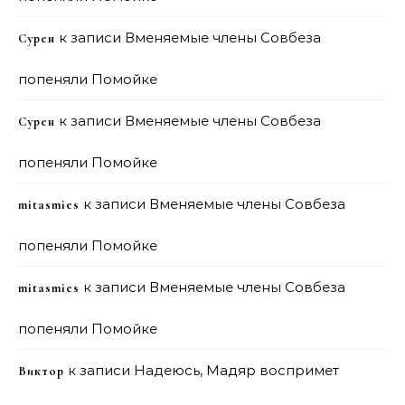
к записи
Вменяемые члены Совбеза
Сурен
попеняли Помойке
к записи
Вменяемые члены Совбеза
Сурен
попеняли Помойке
к записи
Вменяемые члены Совбеза
mitasmies
попеняли Помойке
к записи
Вменяемые члены Совбеза
mitasmies
попеняли Помойке
к записи
Надеюсь, Мадяр воспримет
Виктор