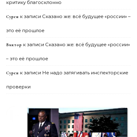
критику благосклонно
к записи
Сказано же: всё будущее «россии» –
Сурен
это её прошлое
к записи
Сказано же: всё будущее «россии»
Виктор
– это её прошлое
к записи
Не надо затягивать инспекторские
Сурен
проверки