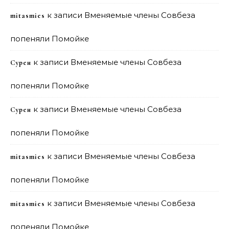
к записи
Вменяемые члены Совбеза
mitasmies
попеняли Помойке
к записи
Вменяемые члены Совбеза
Сурен
попеняли Помойке
к записи
Вменяемые члены Совбеза
Сурен
попеняли Помойке
к записи
Вменяемые члены Совбеза
mitasmies
попеняли Помойке
к записи
Вменяемые члены Совбеза
mitasmies
попеняли Помойке