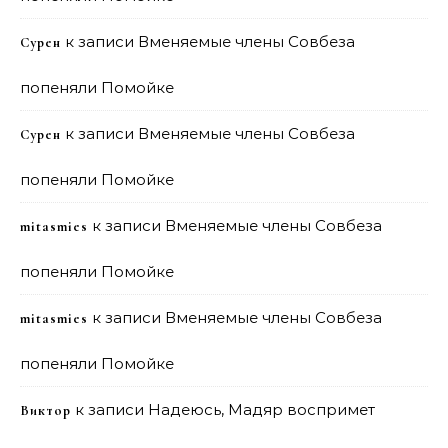
к записи
Вменяемые члены Совбеза
Сурен
попеняли Помойке
к записи
Вменяемые члены Совбеза
Сурен
попеняли Помойке
к записи
Вменяемые члены Совбеза
mitasmies
попеняли Помойке
к записи
Вменяемые члены Совбеза
mitasmies
попеняли Помойке
к записи
Надеюсь, Мадяр воспримет
Виктор