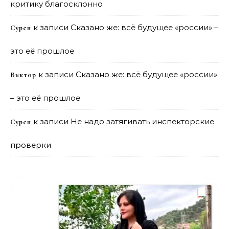
критику благосклонно
к записи
Сказано же: всё будущее «россии» –
Сурен
это её прошлое
к записи
Сказано же: всё будущее «россии»
Виктор
– это её прошлое
к записи
Не надо затягивать инспекторские
Сурен
проверки