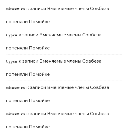
к записи
Вменяемые члены Совбеза
mitasmies
попеняли Помойке
к записи
Вменяемые члены Совбеза
Сурен
попеняли Помойке
к записи
Вменяемые члены Совбеза
Сурен
попеняли Помойке
к записи
Вменяемые члены Совбеза
mitasmies
попеняли Помойке
к записи
Вменяемые члены Совбеза
mitasmies
попеняли Помойке