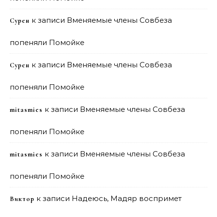
к записи
Вменяемые члены Совбеза
Сурен
попеняли Помойке
к записи
Вменяемые члены Совбеза
Сурен
попеняли Помойке
к записи
Вменяемые члены Совбеза
mitasmies
попеняли Помойке
к записи
Вменяемые члены Совбеза
mitasmies
попеняли Помойке
к записи
Надеюсь, Мадяр воспримет
Виктор