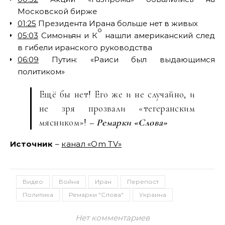
Московской бирже
01:25
Президента Ирана больше нет в живых
о
05:03
Симоньян и К
нашли американский след
в гибели иранского руководства
06:09
Путин: «Раиси был выдающимся
политиком»
Ещё бы нет! Его же и не случайно, и
не зря прозвали «тегеранским
мясником»!
– Ремарки «Слова»
Источник
–
канал «Om TV»
Видео
Война
Иран
Перепост
Политика
Ремарки "Слова"
Украина
Нет комментариев