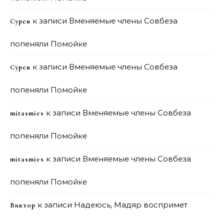
к записи
Вменяемые члены Совбеза
Сурен
попеняли Помойке
к записи
Вменяемые члены Совбеза
Сурен
попеняли Помойке
к записи
Вменяемые члены Совбеза
mitasmies
попеняли Помойке
к записи
Вменяемые члены Совбеза
mitasmies
попеняли Помойке
к записи
Надеюсь, Мадяр воспримет
Виктор