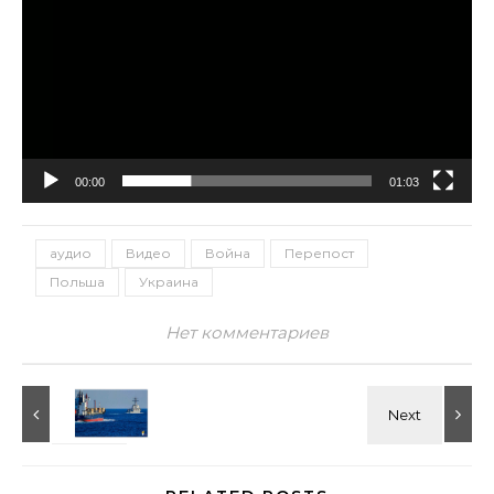
00:00
01:03
аудио
Видео
Война
Перепост
Польша
Украина
Нет комментариев