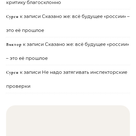
критику благосклонно
к записи
Сказано же: всё будущее «россии» –
Сурен
это её прошлое
к записи
Сказано же: всё будущее «россии»
Виктор
– это её прошлое
к записи
Не надо затягивать инспекторские
Сурен
проверки