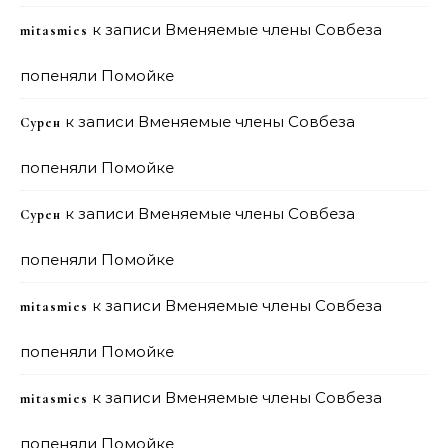
к записи
Вменяемые члены Совбеза
mitasmies
попеняли Помойке
к записи
Вменяемые члены Совбеза
Сурен
попеняли Помойке
к записи
Вменяемые члены Совбеза
Сурен
попеняли Помойке
к записи
Вменяемые члены Совбеза
mitasmies
попеняли Помойке
к записи
Вменяемые члены Совбеза
mitasmies
попеняли Помойке