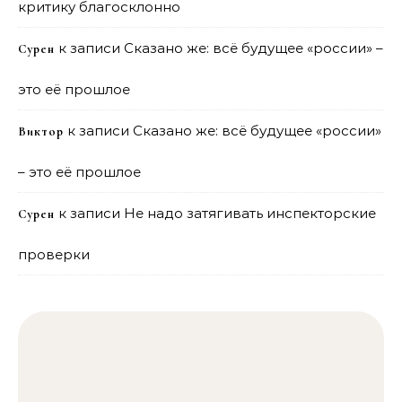
критику благосклонно
к записи
Сказано же: всё будущее «россии» –
Сурен
это её прошлое
к записи
Сказано же: всё будущее «россии»
Виктор
– это её прошлое
к записи
Не надо затягивать инспекторские
Сурен
проверки