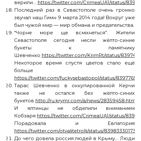
верили…
https://twitter.com/CrimeaUA1/status/839
Последний раз в Севастополе очень громко
звучал наш Гимн 9 марта 2014 года! Вокруг уже
был чужой мир — мир обмана и предательства.
“Чорне море ще всміхнеться”. Жители
Севастополя сегодня несли жёлто-синие
букеты к памятнику
Шевченко
https://twitter.com/KrimRt/status/83974
Некоторое время спустя цветов стало ещё
больше
https://twitter.com/fuckysebastopol/status/8397765
Тарас Шевченко в оккупированной Керчи
также не остался без жёлто-синих
букетов
http://ru.krymr.com/a/news/28359458.html
(
И ялтинцы не обделили вниманием
Кобзаря
https://twitter.com/CrimeaUA1/status/839
Порадовала и Евпатория
https://twitter.com/otvalitetrolli/status/83983330173
До чего довела россия людей в Крыму… Люди