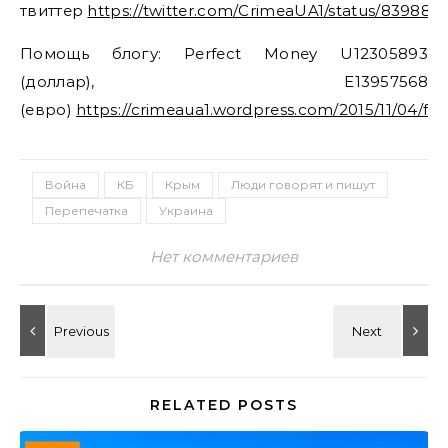
твиттер
https://twitter.com/CrimeaUA1/status/83988
Помощь блогу: Perfect Money U12305893
(доллар), E13957568
(евро)
https://crimeaua1.wordpress.com/2015/11/04/fi
Война
КБ
Крым
Люди говорят и пишут
Перепечатка
Украина
Нет комментариев
RELATED POSTS