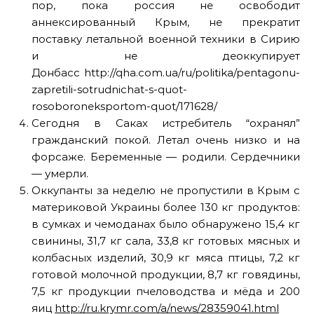
пор, пока россия не освободит
аннексированный Крым, не прекратит
поставку летальной военной техники в Сирию
и не деоккупирует
Донбасс http://qha.com.ua/ru/politika/pentagonu-
zapretili-sotrudnichat-s-quot-
rosoboroneksportom-quot/171628/
Сегодня в Саках истребитель “охранял”
гражданский покой. Летал очень низко и на
форсаже. Беременные — родили. Сердечники
— умерли.
Оккупанты за неделю не пропустили в Крым с
материковой Украины более 130 кг продуктов:
в сумках и чемоданах было обнаружено 15,4 кг
свинины, 31,7 кг сала, 33,8 кг готовых мясных и
колбасных изделий, 30,9 кг мяса птицы, 7,2 кг
готовой молочной продукции, 8,7 кг говядины,
7,5 кг продукции пчеловодства и мёда и 200
яиц
http://ru.krymr.com/a/news/28359041.html