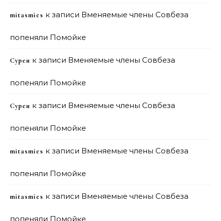
к записи
Вменяемые члены Совбеза
mitasmies
попеняли Помойке
к записи
Вменяемые члены Совбеза
Сурен
попеняли Помойке
к записи
Вменяемые члены Совбеза
Сурен
попеняли Помойке
к записи
Вменяемые члены Совбеза
mitasmies
попеняли Помойке
к записи
Вменяемые члены Совбеза
mitasmies
попеняли Помойке