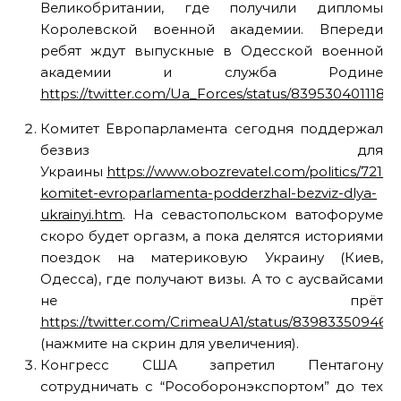
Великобритании, где получили дипломы
Королевской военной академии. Впереди
ребят ждут выпускные в Одесской военной
академии и служба Родине
https://twitter.com/Ua_Forces/status/8395304011189
Комитет Европарламента сегодня поддержал
безвиз для
Украины
https://www.obozrevatel.com/politics/72183
komitet-evroparlamenta-podderzhal-bezviz-dlya-
ukrainyi.htm
. На севастопольском ватофоруме
скоро будет оргазм, а пока делятся историями
поездок на материковую Украину (Киев,
Одесса), где получают визы. А то с аусвайсами
не прёт
https://twitter.com/CrimeaUA1/status/83983350946
(нажмите на скрин для увеличения).
Конгресс США запретил Пентагону
сотрудничать с “Рособоронэкспортом” до тех