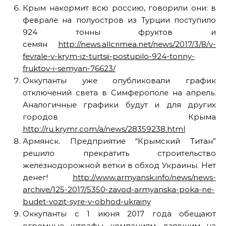
Крым накормит всю россию, говорили они: в
феврале на полуостров из Турции поступило
924 тонны фруктов и
семян
http://news.allcrimea.net/news/2017/3/8/v-
fevrale-v-krym-iz-turtsii-postupilo-924-tonny-
fruktov-i-semyan-76623/
Оккупанты уже опубликовали график
отключений света в Симферополе на апрель.
Аналогичные графики будут и для других
городов Крыма
http://ru.krymr.com/a/news/28359238.html
Армянск. Предприятие “Крымский Титан”
решило прекратить строительство
железнодорожной ветки в обход Украины. Нет
денег!
http://www.armyansk.info/news/news-
archive/125-2017/5350-zavod-armyanska-poka-ne-
budet-vozit-syre-v-obhod-ukrainy
Оккупанты с 1 июня 2017 года обещают
огромные штрафы компаниям, взявшим на