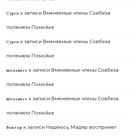
к записи
Вменяемые члены Совбеза
Сурен
попеняли Помойке
к записи
Вменяемые члены Совбеза
Сурен
попеняли Помойке
к записи
Вменяемые члены Совбеза
mitasmies
попеняли Помойке
к записи
Вменяемые члены Совбеза
mitasmies
попеняли Помойке
к записи
Надеюсь, Мадяр воспримет
Виктор