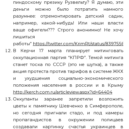
пиндоскому презику Рузвельту? Я думаю, эти
деньги можно было потратить намного
разумнее: отремонтировать детский садик,
например, какой-нибудь! Или наши власти
ваще офигели??? Строго анонимно! Не хочу
лишиться
работы”
https://twitter.com/KrimRt/status/8397556
В Керчи 17 марта планирует митинговать
оккупационная партия “КПРФ”. Темой митинга
станет тоска по СССР (это не шутка), а также
акция протеста против тарифов в системе ЖКХ
и ухудшения социально-экономического
положения населения в россии и в Крыму
http://kerch.com.ru/articleview.aspx?id=64404
Оккупанты заранее запретили возложить
цветы к памятнику Шевченко в Симферополе,
но сегодня пригнали стадо, и под камеры
пропагандистов в окружении полицаев
создавали картинку счастья украинцев в