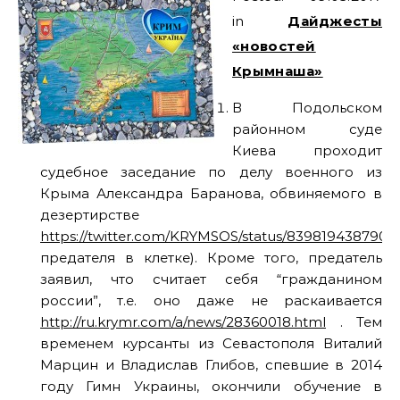
in
Дайджесты
«новостей
Крымнаша»
В Подольском
районном суде
Киева проходит
судебное заседание по делу военного из
Крыма Александра Баранова, обвиняемого в
дезертирстве
https://twitter.com/KRYMSOS/status/839819438790
предателя в клетке). Кроме того, предатель
заявил, что считает себя “гражданином
россии”, т.е. оно даже не раскаивается
http://ru.krymr.com/a/news/28360018.html
. Тем
временем курсанты из Севастополя Виталий
Марцин и Владислав Глибов, спевшие в 2014
году Гимн Украины, окончили обучение в