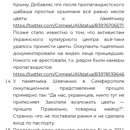
Крыму. Добавлю, что после пропагандистского
шабаша простые крымчане всё равно несли
цветы к памятнику
https://twitter.com/CrimeaUA1/status/839767065712
Позже стало известно о том, что активистам
Украинского культурного центра всё-таки
удалось принести цветы. Оккупанты тщательно
документировали на видео лица пришедших.
Никого не арестовали, т.к. рядом были камеры
пропагандистов
https://twitter.com/CrimeaUA1/status/839781396461
У памятника Шевченко в Симферополе
оккупационное представление прошло
примерно так: “Да нас, украинцев, никто тут не
притесняет. Захотели возложить цветы —
пришли. Правильно, товарищ майор?”.
Странно, что не поставили рамки и не сделали
вход по паспорту.
Последний вдох свежего воздуха был в 2014