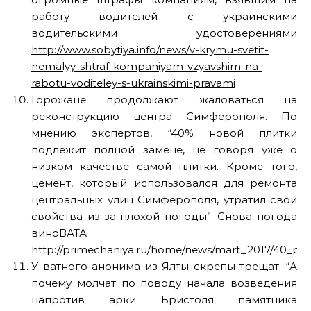
работу водителей с украинскими
водительскими удостоверениями
http://www.sobytiya.info/news/v-krymu-svetit-
nemalyy-shtraf-kompaniyam-vzyavshim-na-
rabotu-voditeley-s-ukrainskimi-pravami
Горожане продолжают жаловаться на
реконструкцию центра Симферополя. По
мнению экспертов, “40% новой плитки
подлежит полной замене, не говоря уже о
низком качестве самой плитки. Кроме того,
цемент, который использовался для ремонта
центральных улиц Симферополя, утратил свои
свойства из-за плохой погоды”. Снова погода
виноВАТА
http://primechaniya.ru/home/news/mart_2017/40_pro
У ватного анонима из Ялты скрепы трещат: “А
почему молчат по поводу начала возведения
напротив арки Бристоля памятника