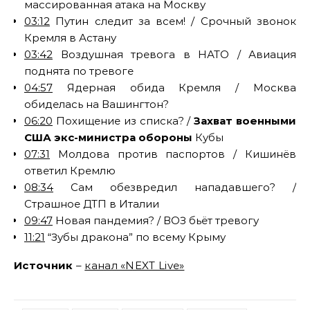
массированная атака на Москву
03:12
Путин следит за всем! / Срочный звонок
Кремля в Астану
03:42
Воздушная тревога в НАТО / Авиация
поднята по тревоге
04:57
Ядерная обида Кремля / Москва
обиделась на Вашингтон?
06:20
Похищение из списка? /
Захват военными
США экс-министра обороны
Кубы
07:31
Молдова против паспортов / Кишинёв
ответил Кремлю
08:34
Сам обезвредил нападавшего? /
Страшное ДТП в Италии
09:47
Новая пандемия? / ВОЗ бьёт тревогу
11:21
“Зубы дракона” по всему Крыму
Источник
–
канал «NEXT Live»