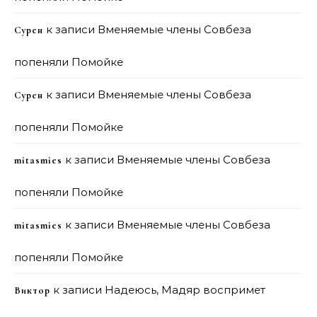
к записи
Вменяемые члены Совбеза
Сурен
попеняли Помойке
к записи
Вменяемые члены Совбеза
Сурен
попеняли Помойке
к записи
Вменяемые члены Совбеза
mitasmies
попеняли Помойке
к записи
Вменяемые члены Совбеза
mitasmies
попеняли Помойке
к записи
Надеюсь, Мадяр воспримет
Виктор