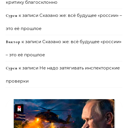
критику благосклонно
к записи
Сказано же: всё будущее «россии» –
Сурен
это её прошлое
к записи
Сказано же: всё будущее «россии»
Виктор
– это её прошлое
к записи
Не надо затягивать инспекторские
Сурен
проверки